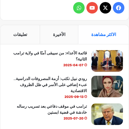
ف
و
ي
X
Y
ا
س
o
ت
الاكثر مشاهدة
الأخيرة
تعليقات
ب
u
س
قائمة الأعداء: من سيبقى آمنًا في ولاية ترامب
و
T
ا
الثانية؟
ك
u
ب
2025-04-07
b
رودي نبيل تكتب: أزمة المصروفات الدراسية..
عبء إضافي على الأسر في ظل الظروف
e
الاقتصادية
2025-09-13
ترامب في موقف دفاعي بعد تسريب رساله
خادشة في قضية ابستين
2025-07-20