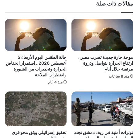
مقالات ذات صلة
ت
ي
أ
ي
ه
س
ل
ج
م
ل
ص
أ
ر
ع
إ
ل
ل
ى
موجة حارة جديدة تضرب مصر..
حالة الطقس اليوم الأربعاء 5
ى
م
ارتفاع الحرارة يتواصل وذروة
أغسطس 2026.. استمرار انخفاض
د
س
مرتقبة خلال أيام
الحرارة وتحذيرات من الشبورة
و
واضطراب الملاحة
ت
منذ 8 ساعات
ر
و
منذ 4 أيام
ا
ى
ل
ف
ـ
ي
3
1
2
3
ق
ش
ب
ه
توترات أمنية في ريف دمشق تجدد
تحقيق إسرائيلي يوثق محو قرى
ل
رً