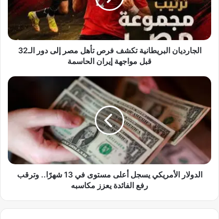
د
ي
ا
ن
ا
الجارديان البريطانية تكشف فرص تأهل مصر إلى دور الـ32
ل
قبل مواجهة إيران الحاسمة
ب
ر
ا
ي
ل
ط
د
ا
و
ن
ل
ي
ا
ة
ر
ت
ا
ك
ل
ش
أ
الدولار الأمريكي يسجل أعلى مستوى في 13 شهرًا.. وترقب
ف
م
رفع الفائدة يعزز مكاسبه
ف
ر
ر
ي
ص
ك