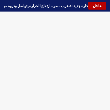
عاجل
🔵
موجة حارة جديدة تضرب مصر.. ارتفاع الحرارة يتواصل وذروة م