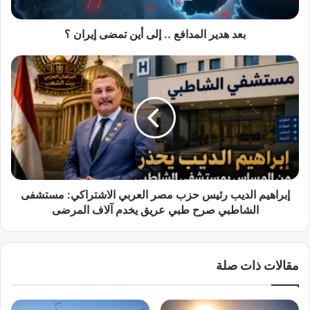
ا
ل
م
بعد هدير المدافع .. إلى أين تمضى إيران ؟
د
ا
إ
ف
ب
ع
ر
.
ا
.
ه
إ
ي
ل
م
ى
ا
أ
ل
ي
د
إبراهيم الديب رئيس حزب مصر العربي الاشتراكي: مستشفى
ن
ي
الشاطبي صرح طبي عريق يخدم آلاف المرضى
ت
ب
م
ر
ض
ئ
مقالات ذات صلة
ى
ي
إ
س
ي
ح
ر
ز