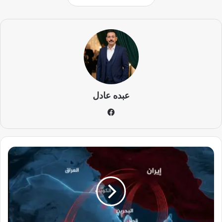
عبده عادل
في
سب
وك
ب
ع
د
ه
د
ي
ر