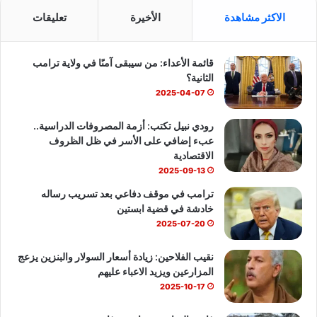
س
o
ت
الاكثر مشاهدة
الأخيرة
تعليقات
ب
u
س
قائمة الأعداء: من سيبقى آمنًا في ولاية ترامب
و
T
ا
الثانية؟
ك
u
ب
2025-04-07
b
رودي نبيل تكتب: أزمة المصروفات الدراسية..
عبء إضافي على الأسر في ظل الظروف
e
الاقتصادية
2025-09-13
ترامب في موقف دفاعي بعد تسريب رساله
خادشة في قضية ابستين
2025-07-20
نقيب الفلاحين: زيادة أسعار السولار والبنزين يزعج
المزارعين ويزيد الاعباء عليهم
2025-10-17