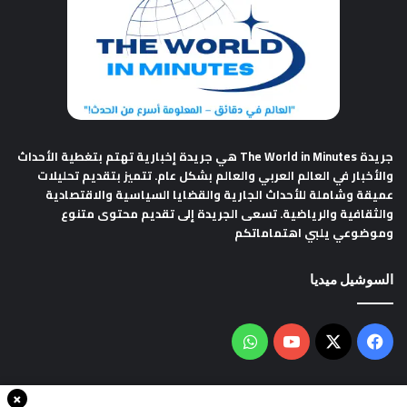
جريدة The World in Minutes
هي جريدة إخبارية تهتم بتغطية الأحداث
والأخبار في العالم العربي والعالم بشكل عام. تتميز بتقديم تحليلات
عميقة وشاملة للأحداث الجارية والقضايا السياسية والاقتصادية
والثقافية والرياضية. تسعى الجريدة إلى تقديم محتوى متنوع
وموضوعي يلبي اهتماماتكم
السوشيل ميديا
فيسبوك
‫X
‫YouTube
واتساب
×
سياسة الخصوصية