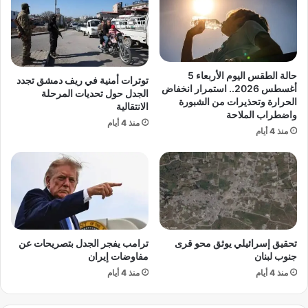
ا
ب
ن
م
؟
ص
ر
ا
حالة الطقس اليوم الأربعاء 5
توترات أمنية في ريف دمشق تجدد
ل
أغسطس 2026.. استمرار انخفاض
الجدل حول تحديات المرحلة
ع
الحرارة وتحذيرات من الشبورة
الانتقالية
واضطراب الملاحة
ر
منذ 4 أيام
ب
منذ 4 أيام
ي
ا
ل
ا
ش
ت
ر
تحقيق إسرائيلي يوثق محو قرى
ترامب يفجر الجدل بتصريحات عن
ا
جنوب لبنان
مفاوضات إيران
ك
منذ 4 أيام
منذ 4 أيام
ي
:
م