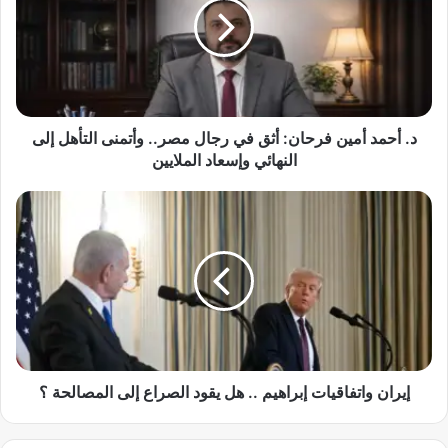
ح
م
د
أ
م
ي
ن
د. أحمد أمين فرحان: أثق في رجال مصر.. وأتمنى التأهل إلى
ف
النهائي وإسعاد الملايين
ر
ح
إ
ا
ي
ن
ر
:
ا
أ
ن
ث
و
ق
ا
ف
ت
ي
ف
ر
ا
إيران واتفاقيات إبراهيم .. هل يقود الصراع إلى المصالحة ؟
ج
ق
ا
ي