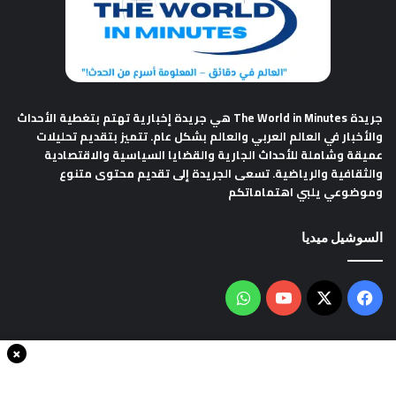
جريدة The World in Minutes
هي جريدة إخبارية تهتم بتغطية الأحداث
والأخبار في العالم العربي والعالم بشكل عام. تتميز بتقديم تحليلات
عميقة وشاملة للأحداث الجارية والقضايا السياسية والاقتصادية
والثقافية والرياضية. تسعى الجريدة إلى تقديم محتوى متنوع
وموضوعي يلبي اهتماماتكم
السوشيل ميديا
فيسبوك
‫X
‫YouTube
واتساب
×
سياسة الخصوصية
من نحن