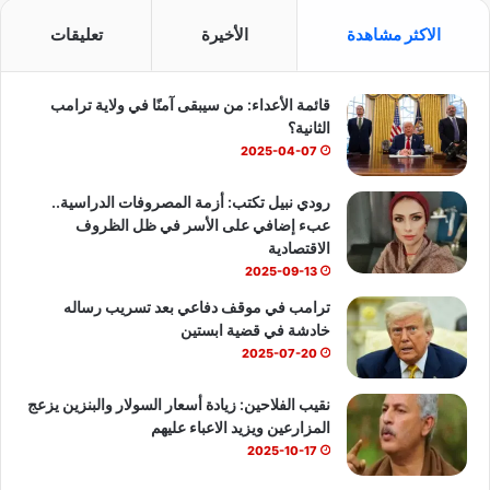
س
o
ت
الاكثر مشاهدة
الأخيرة
تعليقات
ب
u
س
قائمة الأعداء: من سيبقى آمنًا في ولاية ترامب
و
T
ا
الثانية؟
ك
u
ب
2025-04-07
b
رودي نبيل تكتب: أزمة المصروفات الدراسية..
عبء إضافي على الأسر في ظل الظروف
e
الاقتصادية
2025-09-13
ترامب في موقف دفاعي بعد تسريب رساله
خادشة في قضية ابستين
2025-07-20
نقيب الفلاحين: زيادة أسعار السولار والبنزين يزعج
المزارعين ويزيد الاعباء عليهم
2025-10-17