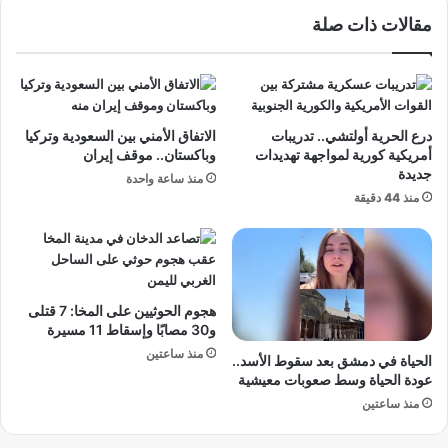
ل
ا
مقالات ذات صلة
م
ت
ص
إ
ر
ب
.
ر
.
ا
و
ه
درع الحرية أولتشي.. تدريبات
الاتفاق الأمني بين السعودية وتركيا
أ
ي
أمريكية كورية لمواجهة تهديدات
وباكستان.. موقف إيران
ت
م
جديدة
منذ ساعة واحدة
م
.
منذ 44 دقيقة
ن
.
ى
ه
ا
ل
ل
ي
ت
ق
هجوم الحوثيين على المخا: 7 قتلى
أ
و
و30 مصابًا وإسقاط 11 مسيرة
ه
د
منذ ساعتين
الحياة في دمشق بعد سقوط الأسد..
ل
ا
عودة الحياة وسط صعوبات معيشية
إ
ل
ل
منذ ساعتين
ص
ى
ر
ا
ا