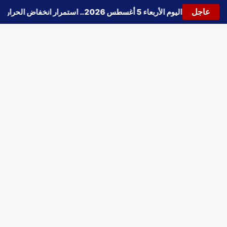
عاجل
🔵
حالة الطقس اليوم الأربعاء 5 أغسطس 2026.. استمرار انخفاض الحرارة وتحذيرات من الشبورة واضطراب الملاحة