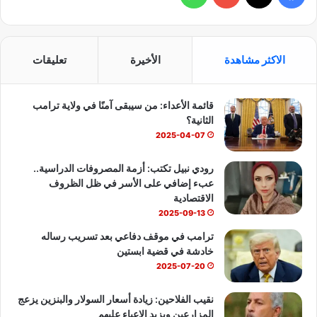
ي
X
Y
ا
س
o
ت
الاكثر مشاهدة
الأخيرة
تعليقات
ب
u
س
قائمة الأعداء: من سيبقى آمنًا في ولاية ترامب
و
T
ا
الثانية؟
ك
u
ب
2025-04-07
b
رودي نبيل تكتب: أزمة المصروفات الدراسية..
عبء إضافي على الأسر في ظل الظروف
e
الاقتصادية
2025-09-13
ترامب في موقف دفاعي بعد تسريب رساله
خادشة في قضية ابستين
2025-07-20
نقيب الفلاحين: زيادة أسعار السولار والبنزين يزعج
المزارعين ويزيد الاعباء عليهم