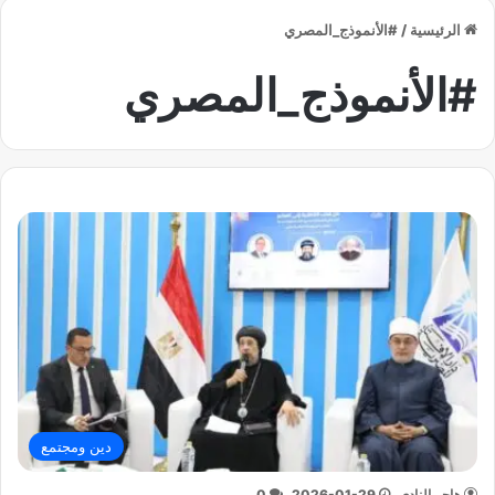
الرئيسية
/
#الأنموذج_المصري
#الأنموذج_المصري
دين ومجتمع
هاجر النادي
2026-01-29
0