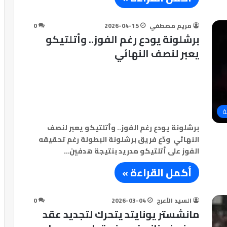
مريم مصطفي
2026-04-15
0
برشلونة يودع رغم الفوز.. وأتلتيكو
يعبر لنصف النهائي
ة
برشلونة يودع رغم الفوز.. وأتلتيكو يعبر لنصف
النهائي ودّع فريق برشلونة البطولة رغم تحقيقه
الفوز على أتلتيكو مدريد بنتيجة هدفين…
أكمل القراءة »
السيد الأعرج
2026-03-04
0
مانشستر يونايتد يتحرك لتجديد عقد