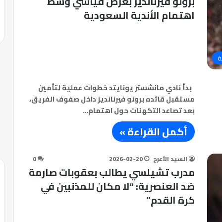
برونو فيرنانديز بعرض قياسي وسط
اهتمام الأندية السعودية
ة
بدأ نادي مانشستر يونايتد خطوات عملية لتأمين
مستقبل قائده برونو فيرنانديز داخل صفوف الفريق،
بعد تصاعد التكهنات حول اهتمام…
أكمل القراءة »
السيد الأعرج
2026-02-20
0
مدرب تشيلسي يطالب بعقوبات صارمة
ضد العنصرية: “لا مكان للمذنبين في
كرة القدم”