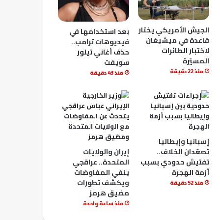
الجيش الأمريكي يختار
بعد استخدامها في
قاعدة في ميشيغان
فيديوهات ترامب..
لاختبار الطائرات
حذف أغاني تيلور
المسيّرة
سويفت
منذ 22 دقيقة
منذ 43 دقيقة
إسبانيا وإيطاليا
تصعّدان الخلاف..
إيران والولايات
تفتيش حدودي بسبب
المتحدة.. عراقجي
أزمة الهجرة
ينفي المفاوضات
ويكشف تطورات
منذ 52 دقيقة
مضيق هرمز
منذ ساعة واحدة