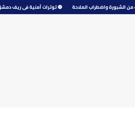
🔵
توترات أمنية في ريف