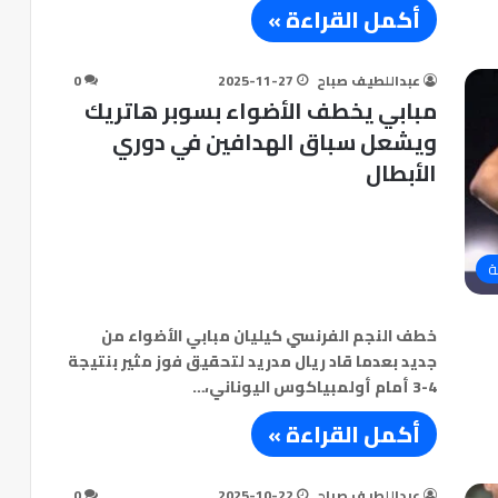
أكمل القراءة »
عبداللطيف صباح
2025-11-27
0
مبابي يخطف الأضواء بسوبر هاتريك
ويشعل سباق الهدافين في دوري
الأبطال
ة
خطف النجم الفرنسي كيليان مبابي الأضواء من
جديد بعدما قاد ريال مدريد لتحقيق فوز مثير بنتيجة
4-3 أمام أولمبياكوس اليوناني،…
أكمل القراءة »
عبداللطيف صباح
2025-10-22
0