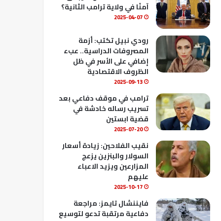
ك
u
ب
آمنًا في ولاية ترامب الثانية؟
b
2025-04-07
e
رودي نبيل تكتب: أزمة
المصروفات الدراسية.. عبء
إضافي على الأسر في ظل
الظروف الاقتصادية
2025-09-13
ترامب في موقف دفاعي بعد
تسريب رساله خادشة في
قضية ابستين
2025-07-20
نقيب الفلاحين: زيادة أسعار
السولار والبنزين يزعج
المزارعين ويزيد الاعباء
عليهم
2025-10-17
فايننشال تايمز: مراجعة
دفاعية مرتقبة تدعو لتوسيع