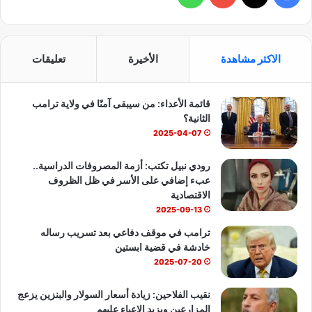
ي
X
Y
ا
س
o
ت
الاكثر مشاهدة
الأخيرة
تعليقات
ب
u
س
قائمة الأعداء: من سيبقى آمنًا في ولاية ترامب
و
T
ا
الثانية؟
ك
u
ب
2025-04-07
b
رودي نبيل تكتب: أزمة المصروفات الدراسية..
عبء إضافي على الأسر في ظل الظروف
e
الاقتصادية
2025-09-13
ترامب في موقف دفاعي بعد تسريب رساله
خادشة في قضية ابستين
2025-07-20
نقيب الفلاحين: زيادة أسعار السولار والبنزين يزعج
المزارعين ويزيد الاعباء عليهم