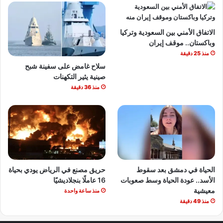
الاتفاق الأمني بين السعودية وتركيا
وباكستان.. موقف إيران
منذ 25 دقيقة
سلاح غامض على سفينة شبح
صينية يثير التكهنات
منذ 36 دقيقة
الحياة في دمشق بعد سقوط
حريق مصنع في الرياض يودي بحياة
الأسد.. عودة الحياة وسط صعوبات
16 عاملًا بنجلاديشيًا
معيشية
منذ ساعة واحدة
منذ 49 دقيقة