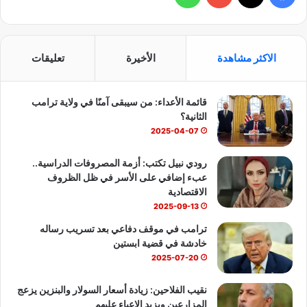
ي
X
Y
ا
س
o
ت
الاكثر مشاهدة
الأخيرة
تعليقات
ب
u
س
قائمة الأعداء: من سيبقى آمنًا في ولاية ترامب
و
T
ا
الثانية؟
ك
u
ب
2025-04-07
b
رودي نبيل تكتب: أزمة المصروفات الدراسية..
عبء إضافي على الأسر في ظل الظروف
e
الاقتصادية
2025-09-13
ترامب في موقف دفاعي بعد تسريب رساله
خادشة في قضية ابستين
2025-07-20
نقيب الفلاحين: زيادة أسعار السولار والبنزين يزعج
المزارعين ويزيد الاعباء عليهم