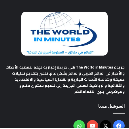
جريدة The World in Minutes
هي جريدة إخبارية تهتم بتغطية الأحداث
والأخبار في العالم العربي والعالم بشكل عام. تتميز بتقديم تحليلات
عميقة وشاملة للأحداث الجارية والقضايا السياسية والاقتصادية
والثقافية والرياضية. تسعى الجريدة إلى تقديم محتوى متنوع
وموضوعي يلبي اهتماماتكم
السوشيل ميديا
فيسبوك
‫X
‫YouTube
واتساب