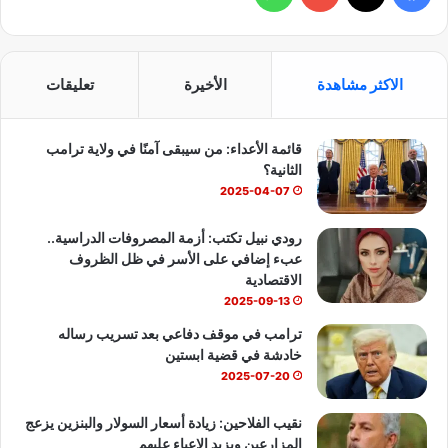
ي
X
Y
ا
س
o
ت
الاكثر مشاهدة
الأخيرة
تعليقات
ب
u
س
قائمة الأعداء: من سيبقى آمنًا في ولاية ترامب
و
T
ا
الثانية؟
ك
u
ب
2025-04-07
b
رودي نبيل تكتب: أزمة المصروفات الدراسية..
عبء إضافي على الأسر في ظل الظروف
e
الاقتصادية
2025-09-13
ترامب في موقف دفاعي بعد تسريب رساله
خادشة في قضية ابستين
2025-07-20
نقيب الفلاحين: زيادة أسعار السولار والبنزين يزعج
المزارعين ويزيد الاعباء عليهم