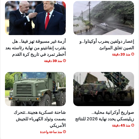
إعصار دولفين يضرب أوكيناوا..و
أزمة غير مسبوقة تهز فيفا.. هل
الصين تغلق الموانئ
يقترب إنفانتينو من نهاية رئاسته بعد
أخطر تمرد في تاريخ كرة القدم
منذ 20 دقيقة
منذ 39 دقيقة
صواريخ أوكرانية محلية..
شاحنة عسكرية هجينة..تتحرك
زيلينسكي يحدد نهاية 2026 للنتائج
بصمت وتولد الكهرباء للجيش
الأمريكي
منذ 45 دقيقة
منذ ساعة واحدة