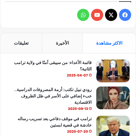
ف
و
ي
X
Y
ا
س
o
ت
الاكثر مشاهدة
الأخيرة
تعليقات
ب
u
س
قائمة الأعداء: من سيبقى آمنًا في ولاية ترامب
و
T
ا
الثانية؟
ك
u
ب
2025-04-07
b
رودي نبيل تكتب: أزمة المصروفات الدراسية..
عبء إضافي على الأسر في ظل الظروف
e
الاقتصادية
2025-09-13
ترامب في موقف دفاعي بعد تسريب رساله
خادشة في قضية ابستين
2025-07-20