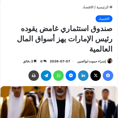
الرئيسية
/
الاقتصاد
الاقتصاد
صندوق استثماري غامض يقوده
رئيس الإمارات يهز أسواق المال
العالمية
إسراء حموده ابوالعنين
2026-07-07
0
2 دقائق
فيسبوك
‫X
لينكدإن
ماسنجر
واتساب
تيلقرام
طباعة