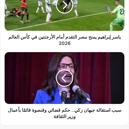
ر
إ
ب
ر
ا
ه
ي
ياسر إبراهيم يمنح مصر التقدم أمام الأرجنتين في كأس العالم
م
2026
ي
م
س
ن
ب
ح
ب
م
ا
ص
س
ر
ت
ا
ق
ل
ا
ت
ل
ق
ة
سبب استقالة جيهان زكي.. حكم قضائي وقنصوة قائمًا بأعمال
د
ج
وزير الثقافة
م
ي
أ
ه