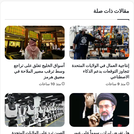
م
ا
مقالات ذات صلة
ا
ن
م
ز
ا
ك
ل
ي
أ
.
ر
.
ج
ح
ن
ك
ت
م
إنتاجية العمال في الولايات المتحدة
أسواق الخليج تغلق على تراجع
ي
ق
تتجاوز التوقعات بدعم الذكاء
وسط ترقب مصير الملاحة في
ن
ض
الاصطناعي
مضيق هرمز
ف
ا
منذ 9 ساعات
منذ 10 ساعات
ي
ئ
ك
ي
أ
و
س
ق
ا
ن
ل
ص
ع
و
ا
ة
هل تفرض إيران رسوماً على عبور
الصين ترد على الولايات المتحدة