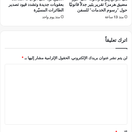
ل
ق
مضيق هرمز؟ تقرير يثير جدلاً قانونيًا
بعقوبات جديدة وتشدد قيود تصدير
م
ا
حول “رسوم الخدمات” للسفن
الطائرات المسيّرة
2
ئ
منذ 13 ساعة
منذ يوم واحد
0
مً
2
ا
6
ب
اترك تعليقاً
أ
ع
م
لن يتم نشر عنوان بريدك الإلكتروني.
الحقول الإلزامية مشار إليها بـ
*
ا
ل
ا
و
ز
ل
ي
ت
ر
ع
ا
ل
ل
ث
ي
ق
ا
ق
ف
*
الاسم
*