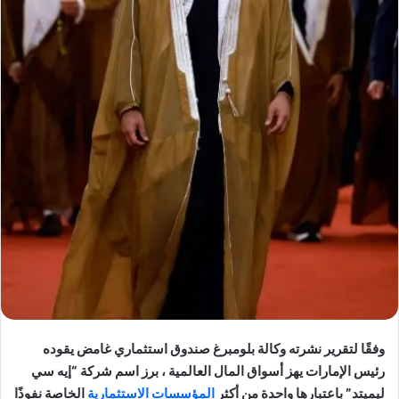
وفقًا لتقرير نشرته وكالة بلومبرغ صندوق استثماري غامض يقوده
رئيس الإمارات يهز أسواق المال العالمية ، برز اسم شركة “إيه سي
ليميتد” باعتبارها واحدة من أكثر
المؤسسات الاستثمارية
الخاصة نفوذًا