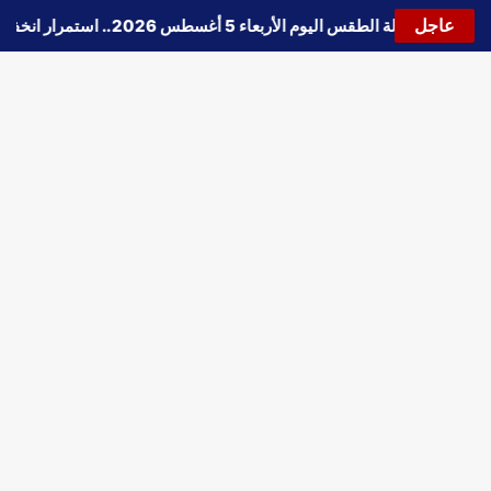
عاجل
🔵
حالة الطقس اليوم الأربعاء 5 أغسطس 2026.. استمرار انخفاض الحرارة وتحذيرات من الشبورة واضطراب الملاحة