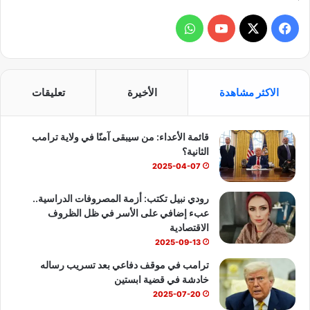
ف
و
ي
X
Y
ا
س
o
ت
الاكثر مشاهدة
الأخيرة
تعليقات
ب
u
س
قائمة الأعداء: من سيبقى آمنًا في ولاية ترامب
و
T
ا
الثانية؟
ك
u
ب
2025-04-07
b
رودي نبيل تكتب: أزمة المصروفات الدراسية..
عبء إضافي على الأسر في ظل الظروف
e
الاقتصادية
2025-09-13
ترامب في موقف دفاعي بعد تسريب رساله
خادشة في قضية ابستين
2025-07-20