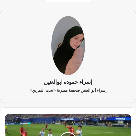
إسراء حموده ابوالعنين
إسراء أبو العنين صحفية مصرية «تحت التمرين»
ي
ا
س