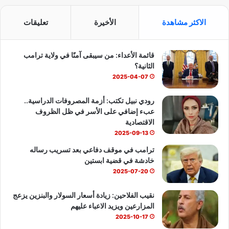
س
o
ت
الاكثر مشاهدة
الأخيرة
تعليقات
ب
u
س
قائمة الأعداء: من سيبقى آمنًا في ولاية ترامب
و
T
ا
الثانية؟
ك
u
ب
2025-04-07
b
رودي نبيل تكتب: أزمة المصروفات الدراسية..
عبء إضافي على الأسر في ظل الظروف
e
الاقتصادية
2025-09-13
ترامب في موقف دفاعي بعد تسريب رساله
خادشة في قضية ابستين
2025-07-20
نقيب الفلاحين: زيادة أسعار السولار والبنزين يزعج
المزارعين ويزيد الاعباء عليهم
2025-10-17