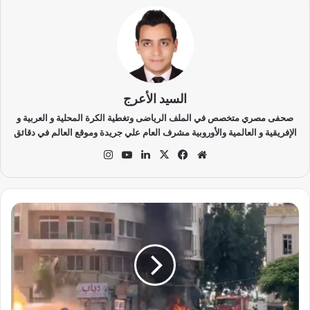
السيد الأعرج
صحفى مصري متخصص في الملف الرياضى وتغطية الكرة المحلية و العربية و
الإفريقية و العالمية والأوروبية مشرف العام علي جريدة وموقع العالم في دقائق
موق
في
‫X
لينك
‫Yo
انس
ع
سب
دإن
uT
تقر
الوي
وك
ub
ام
ب
e
إ
ص
ا
ب
ا
ت
ب