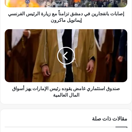
ا
ن
ف
إصابات بانفجارين في دمشق تزامناً مع زيارة الرئيس الفرنسي
ج
إيمانويل ماكرون
ا
ر
ص
ي
ن
ن
د
ف
و
ي
ق
د
ا
م
س
ش
ت
ق
ث
ت
م
صندوق استثماري غامض يقوده رئيس الإمارات يهز أسواق
ز
ا
المال العالمية
ا
ر
م
ي
ن
غ
مقالات ذات صلة
اً
ا
م
م
ع
ض