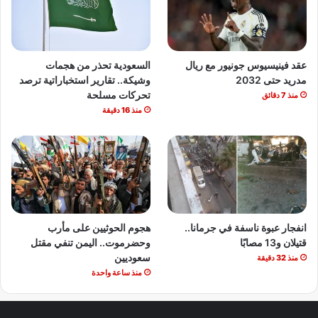
عقد فينيسيوس جونيور مع ريال
السعودية تحذر من هجمات
مدريد حتى 2032
وشيكة.. تقارير استخباراتية ترصد
تحركات مسلحة
منذ 7 دقائق
منذ 16 دقيقة
انفجار عبوة ناسفة في جرمانا..
هجوم الحوثيين على مأرب
قتيلان و13 مصابًا
وحضرموت.. اليمن تنفي مقتل
سعوديين
منذ 32 دقيقة
منذ ساعة واحدة