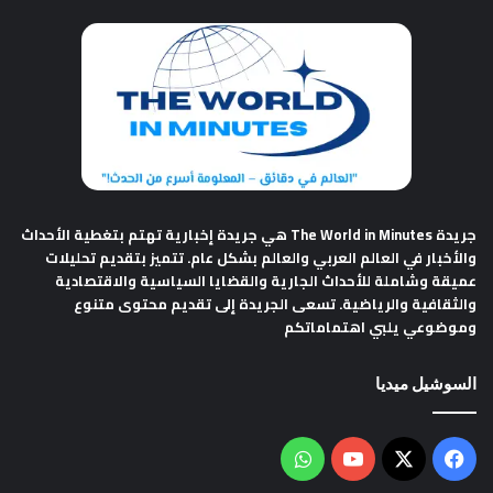
جريدة The World in Minutes
هي جريدة إخبارية تهتم بتغطية الأحداث
والأخبار في العالم العربي والعالم بشكل عام. تتميز بتقديم تحليلات
عميقة وشاملة للأحداث الجارية والقضايا السياسية والاقتصادية
والثقافية والرياضية. تسعى الجريدة إلى تقديم محتوى متنوع
وموضوعي يلبي اهتماماتكم
السوشيل ميديا
فيسبوك
‫X
‫YouTube
واتساب