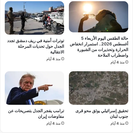
ز
ي
ي
ق
ا
و
ر
د
ة
ه
ا
ر
حالة الطقس اليوم الأربعاء 5
توترات أمنية في ريف دمشق تجدد
ل
ئ
أغسطس 2026.. استمرار انخفاض
الجدل حول تحديات المرحلة
ر
ي
الحرارة وتحذيرات من الشبورة
الانتقالية
ئ
واضطراب الملاحة
س
منذ 4 أيام
ي
ا
منذ 4 أيام
س
ل
ا
إ
ل
م
ف
ا
ر
ر
ن
ا
س
ت
تحقيق إسرائيلي يوثق محو قرى
ترامب يفجر الجدل بتصريحات عن
ي
ي
جنوب لبنان
مفاوضات إيران
إ
ه
ي
منذ 4 أيام
منذ 4 أيام
ز
م
أ