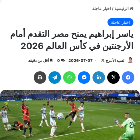
الرئيسية
/
اخبار عاجلة
اخبار عاجلة
ياسر إبراهيم يمنح مصر التقدم أمام
الأرجنتين في كأس العالم 2026
السيد الأعرج
ت
2026-07-07
0
أقل من دقيقة
ا
فيسبوك
‫X
لينكدإن
ماسنجر
واتساب
تيلقرام
طباعة
ب
ع
ع
ل
ى
X