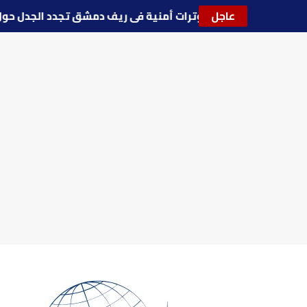
عاجل
🔵
توترات أمنية في ريف دمشق تجدد الجدل