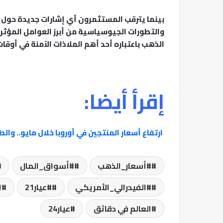
بينما يترقب المستثمرون أي إشارات جديدة حول م
والتطورات الجيوسياسية من أبرز العوامل المؤثرة
الذهب باعتباره أحد أهم الملاذات الآمنة في أوقات
إقرأ أيضا:
ارتفاع أسعار المنتجين في أوروبا خلال مايو.. وا
#أسعار_الذهب
#أسواق_المال
#الفيدرالي_الأمريكي
#عيار21
ا
العالم في دقائق
عيار24