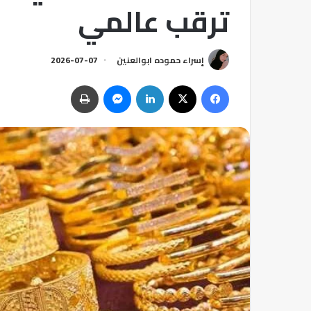
ترقب عالمي
إسراء حموده ابوالعنين
2026-07-07
فيسبوك
‫X
لينكدإن
ماسنجر
طباعة