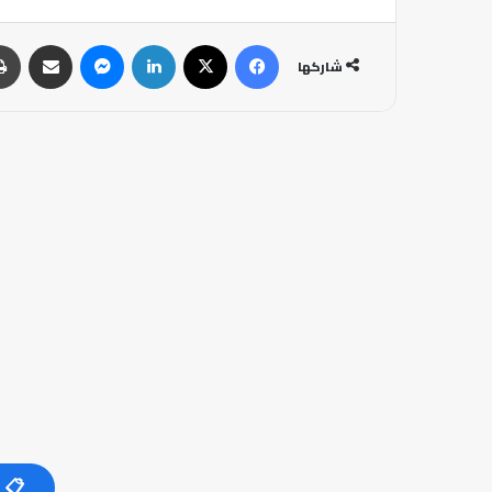
فيسبوك
‫X
لينكدإن
ماسنجر
مشاركة عبر البريد
شاركها
📋 