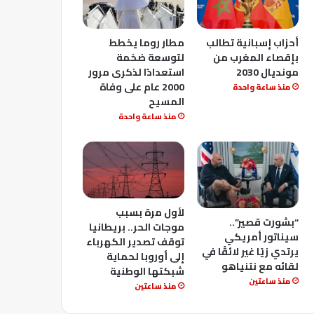
أحزاب إسبانية تطالب
مطار روما يخطط
بإقصاء المغرب من
لتوسعة ضخمة
مونديال 2030
استعدادًا لذكرى مرور
2000 عام على وفاة
منذ ساعة واحدة
المسيح
منذ ساعة واحدة
لأول مرة بسبب
“بشورت قصير”..
موجات الحر.. بريطانيا
سيناتور أمريكي
توقف تصدير الكهرباء
يرتدي زيًا غير لائقًا في
إلى أوروبا لحماية
لقائه مع نتنياهو
شبكتها الوطنية
منذ ساعتين
منذ ساعتين