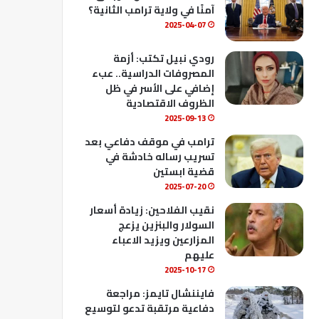
ك
u
ب
آمنًا في ولاية ترامب الثانية؟
b
2025-04-07
e
رودي نبيل تكتب: أزمة
المصروفات الدراسية.. عبء
إضافي على الأسر في ظل
الظروف الاقتصادية
2025-09-13
ترامب في موقف دفاعي بعد
تسريب رساله خادشة في
قضية ابستين
2025-07-20
نقيب الفلاحين: زيادة أسعار
السولار والبنزين يزعج
المزارعين ويزيد الاعباء
عليهم
2025-10-17
فايننشال تايمز: مراجعة
دفاعية مرتقبة تدعو لتوسيع