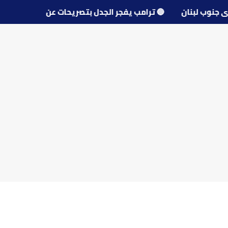
حو قرى جنوب لبنان
🔵
ترامب يفجر الجدل بتصريحات عن مفاوض