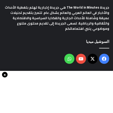
جريدة The World in Minutes
هي جريدة إخبارية تهتم بتغطية الأحداث
والأخبار في العالم العربي والعالم بشكل عام. تتميز بتقديم تحليلات
عميقة وشاملة للأحداث الجارية والقضايا السياسية والاقتصادية
والثقافية والرياضية. تسعى الجريدة إلى تقديم محتوى متنوع
وموضوعي يلبي اهتماماتكم
السوشيل ميديا
فيسبوك
‫X
‫YouTube
واتساب
×
سياسة الخصوصية
من نحن
اتصل بنا
انضم الينا