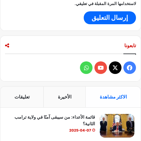
ة
لاستخدامها المرة المقبلة في تعليقي.
س
ي
ا
س
ي
ة
تابعونا
م
ف
ت
ف
و
و
ح
ي
X
Y
ا
ة
؟
س
o
ت
الاكثر مشاهدة
الأخيرة
تعليقات
ب
u
س
قائمة الأعداء: من سيبقى آمنًا في ولاية ترامب
و
T
ا
الثانية؟
ك
u
ب
2025-04-07