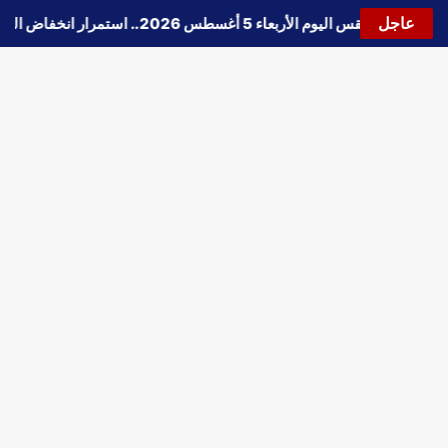
عاجل
🔵
حالة الطقس اليوم الأربعاء 5 أغسطس 2026.. استمرار انخفاض الحرارة وتحذيرات من الشبورة واضطراب الملاحة