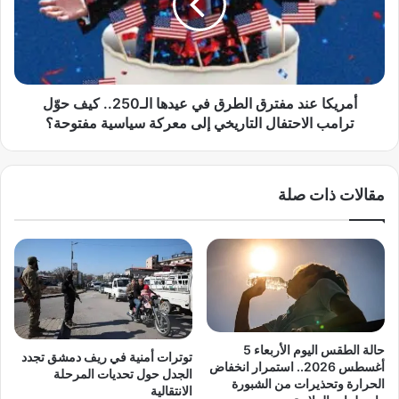
ج
ك
و
ا
ي
ع
:
ن
ن
د
م
م
أمريكا عند مفترق الطرق في عيدها الـ250.. كيف حوّل
ت
ف
ترامب الاحتفال التاريخي إلى معركة سياسية مفتوحة؟
ل
ت
ك
ر
أ
ق
مقالات ذات صلة
ح
ا
د
ل
ث
ط
ا
ر
ل
ق
أ
ف
ن
ي
ظ
ع
م
ي
حالة الطقس اليوم الأربعاء 5
توترات أمنية في ريف دمشق تجدد
ة
د
أغسطس 2026.. استمرار انخفاض
الجدل حول تحديات المرحلة
ل
ه
الحرارة وتحذيرات من الشبورة
الانتقالية
ح