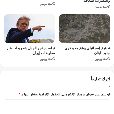
واضطراب الملاحة
ا
منذ يومين
م
ا
منذ يومين
ا
ل
ي
ـ
ة
2
س
5
م
0
ا
.
ء
.
تحقيق إسرائيلي يوثق محو قرى
ترامب يفجر الجدل بتصريحات عن
م
ك
جنوب لبنان
مفاوضات إيران
ص
ي
ر
منذ يومين
منذ يومين
ف
ح
وّ
ل
اترك تعليقاً
ت
ر
ا
لن يتم نشر عنوان بريدك الإلكتروني.
الحقول الإلزامية مشار إليها بـ
*
م
ب
ا
ا
ل
ل