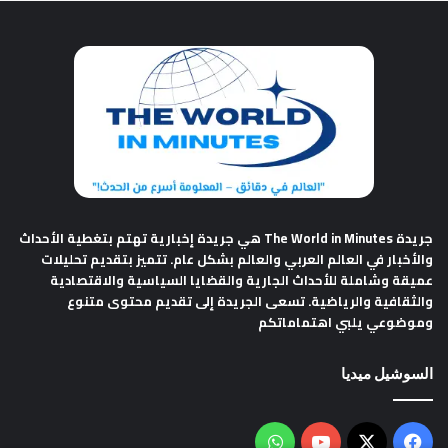
جريدة The World in Minutes
هي جريدة إخبارية تهتم بتغطية الأحداث
والأخبار في العالم العربي والعالم بشكل عام. تتميز بتقديم تحليلات
عميقة وشاملة للأحداث الجارية والقضايا السياسية والاقتصادية
والثقافية والرياضية. تسعى الجريدة إلى تقديم محتوى متنوع
وموضوعي يلبي اهتماماتكم
السوشيل ميديا
فيسبوك
‫X
‫YouTube
واتساب