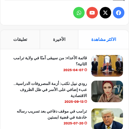
ف
و
ي
X
Y
ا
س
o
ت
الاكثر مشاهدة
الأخيرة
تعليقات
ب
u
س
قائمة الأعداء: من سيبقى آمنًا في ولاية ترامب
و
T
ا
الثانية؟
ك
u
ب
2025-04-07
b
رودي نبيل تكتب: أزمة المصروفات الدراسية..
عبء إضافي على الأسر في ظل الظروف
e
الاقتصادية
2025-09-13
ترامب في موقف دفاعي بعد تسريب رساله
خادشة في قضية ابستين
2025-07-20