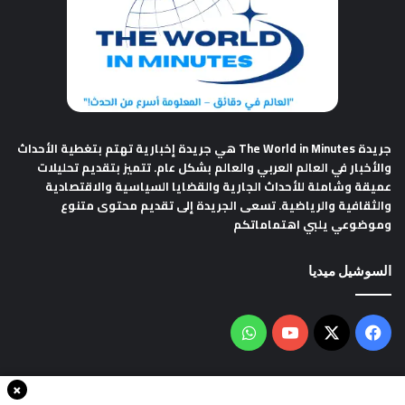
جريدة The World in Minutes
هي جريدة إخبارية تهتم بتغطية الأحداث
والأخبار في العالم العربي والعالم بشكل عام. تتميز بتقديم تحليلات
عميقة وشاملة للأحداث الجارية والقضايا السياسية والاقتصادية
والثقافية والرياضية. تسعى الجريدة إلى تقديم محتوى متنوع
وموضوعي يلبي اهتماماتكم
السوشيل ميديا
فيسبوك
‫X
‫YouTube
واتساب
×
سياسة الخصوصية