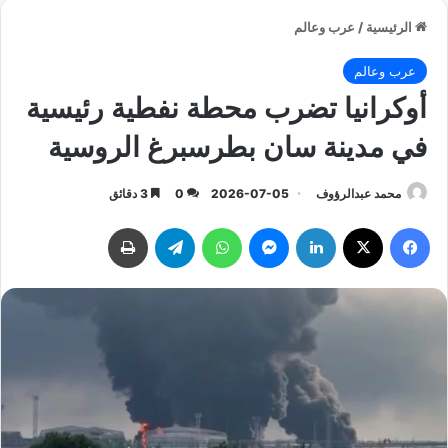
الرئيسية
/
عرب وعالم
عرب وعالم
أوكرانيا تضرب محطة نفطية رئيسية
في مدينة سان بطرسبرغ الروسية
محمد عبدالرؤوف
2026-07-05
0
3 دقائق
فيسبوك
‫X
لينكدإن
ماسنجر
واتساب
تيلقرام
طباعة