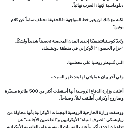
دبلوماسية لإنهاء الحرب نهائياً.
لكنه مع ذلك لن يعبر خط المواجهة: فالحقيقة تختلف تماماً عن كلام
بوتين”.
وتُعدّ كوستيانتينيفكا إحدى المدن المحصنة تحصيناً شديداً وتُشكّل
“حزام الحصون” الأوكراني في منطقة دونيتسك،
التي تُسيطر روسيا على معظمها.
وفي آخر بيان عملياتي لها بعد ظهر السبت،
أعلنت وزارة الدفاع الروسية أنها أسقطت أكثر من 500 طائرة مسيّرة
وصاروخ أوكراني أُطلقت ليلاً، وصباحاً.
ووصفت وزارة الخارجية الروسية الهجمات الأوكرانية بأنها محاولة من
زيلينسكي “لصرف انتباه” الأوكرانيين و”الداعمين الأجانب” عن
تداعيات إحدى أكبر وأعنف الضربات الروسية على العاصمة الأوكرانية