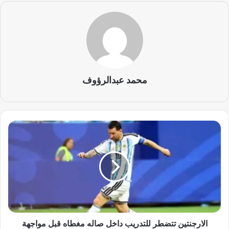
محمد عبدالرؤوف
ا
ل
ا
ر
ج
ن
ت
ي
ن
ت
الارجنتين تتضطر للتدريب داخل صاله مغطاه قبل مواجهة