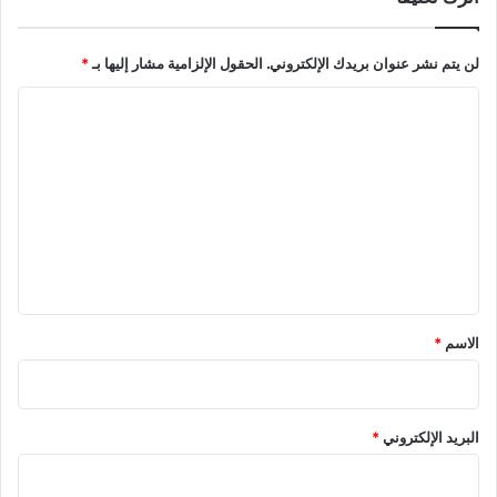
ص
خ
ر
ط
لن يتم نشر عنوان بريدك الإلكتروني.
الحقول الإلزامية مشار إليها بـ
*
ي
ة
إ
ا
ق
ص
ل
ا
ت
ء
ع
ا
ل
ل
أ
ي
ر
ج
ق
ن
*
الاسم
*
ت
ي
ن
م
البريد الإلكتروني
*
ن
ك
أ