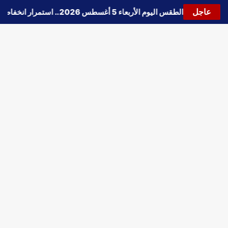
عاجل
🔵
حالة الطقس اليوم الأربعاء 5 أغسطس 2026.. استمرار انخفاض الحرارة وتحذيرات من الشبورة واضطراب الملاحة