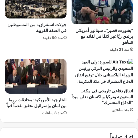
ط
ا
ا
ل
ه
ل
ق
ق
جولات استفزازية من المستوطنين
ب
ب
“بشورت قصير”.. سيناتور أمريكي
في الضفة الغربية
ل
؟
يرتدي زيًا غير لائقًا في لقائه مع
منذ 59 دقيقة
م
.
نتنياهو
و
.
منذ 21 دقيقة
ا
ا
ج
ل
ه
ت
ة
ح
ا
ل
ل
ي
اتفاق دفاعي تاريخي في مكة..
م
ل
السعودية وتركيا وباكستان تعلن مبدأ
ن
ا
الخارجية الأمريكية: محادثات روما
“الدفاع المشترك”
ت
ل
بين لبنان وإسرائيل تحقق تقدماً فنياً
منذ ساعتين
خ
ك
منذ 3 ساعات
ب
ا
ا
م
ل
ل
م
اترك تعليقاً
ل