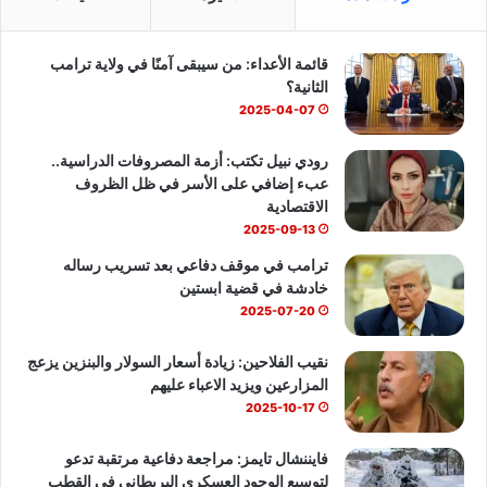
ب
u
س
قائمة الأعداء: من سيبقى آمنًا في ولاية ترامب
و
T
ا
الثانية؟
ك
u
ب
2025-04-07
b
رودي نبيل تكتب: أزمة المصروفات الدراسية..
عبء إضافي على الأسر في ظل الظروف
e
الاقتصادية
2025-09-13
ترامب في موقف دفاعي بعد تسريب رساله
خادشة في قضية ابستين
2025-07-20
نقيب الفلاحين: زيادة أسعار السولار والبنزين يزعج
المزارعين ويزيد الاعباء عليهم
2025-10-17
فايننشال تايمز: مراجعة دفاعية مرتقبة تدعو
لتوسيع الوجود العسكري البريطاني في القطب