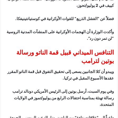
كييف في 2 يوليو/تحوز،
فضلاً عن “الفشل الذريع” للقوات الأوكرانية في كوستيانتينيفكا.
وأكدت الوزارة أن الهجمات الأوكرانية على المنشآت المدنية الروسية
“لن تمر دون رد”.
التنافس الميداني قبيل قمة الناتو ورسالة
بوتين لترامب
ويبدو أن كلا الجانبين يسعى إلى تحقيق التفوق قبل قمة الناتو المقرر
عقدها الأسبوع المقبل في تركيا.
وفي يوم السبت، أرسل بوتين إلى الرئيس الأمريكي دونالد ترامب
رسالة تهنئة بمناسبة احتفالات الرابع من يوليو/تموز في الولايات
المتحدة،
داعياً إلى “علاقات بناءة” بين البلدين. وزار الزعيم الروسي، الجمعة،