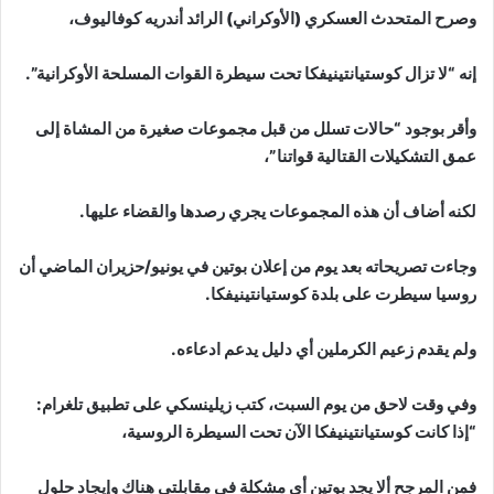
وصرح المتحدث العسكري (الأوكراني) الرائد أندريه كوفاليوف،
إنه “لا تزال كوستيانتينيفكا تحت سيطرة القوات المسلحة الأوكرانية”.
وأقر بوجود “حالات تسلل من قبل مجموعات صغيرة من المشاة إلى
عمق التشكيلات القتالية قواتنا”،
لكنه أضاف أن هذه المجموعات يجري رصدها والقضاء عليها.
وجاءت تصريحاته بعد يوم من إعلان بوتين في يونيو/حزيران الماضي أن
روسيا سيطرت على بلدة كوستيانتينيفكا.
ولم يقدم زعيم الكرملين أي دليل يدعم ادعاءه.
وفي وقت لاحق من يوم السبت، كتب زيلينسكي على تطبيق تلغرام:
“إذا كانت كوستيانتينيفكا الآن تحت السيطرة الروسية،
فمن المرجح ألا يجد بوتين أي مشكلة في مقابلتي هناك وإيجاد حلول