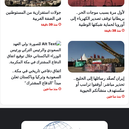
لأول مرة بسبب موجات الحر..
جولات استفزازية من المستوطنين
بريطانيا توقف تصدير الكهرباء إلى
في الضفة الغربية
أوروبا لحماية شبكتها الوطنية
منذ 39 دقيقة
منذ 38 دقيقة
اتفاق دفاعي تاريخي في مكة..
السعودية وتركيا وباكستان تعلن
إيران تُصعّد رسائلها إلى الخليج..
مبدأ “الدفاع المشترك”
تحذير مباشر: أوقفوا ترامب أو
منذ ساعتين
ستُستهدف منشآتكم الحيوية
منذ ساعتين