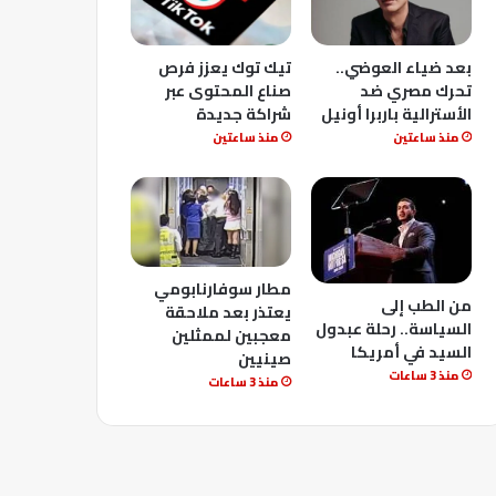
بعد ضياء العوضي..
تيك توك يعزز فرص
تحرك مصري ضد
صناع المحتوى عبر
الأسترالية باربرا أونيل
شراكة جديدة
منذ ساعتين
منذ ساعتين
مطار سوفارنابومي
من الطب إلى
يعتذر بعد ملاحقة
السياسة.. رحلة عبدول
معجبين لممثلين
السيد في أمريكا
صينيين
منذ 3 ساعات
منذ 3 ساعات