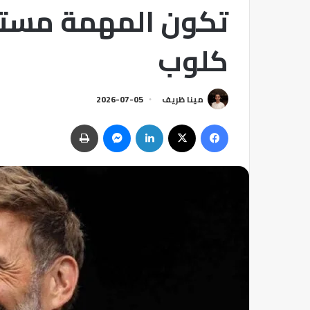
تكون المهمة مستح
كلوب
مينا ظريف
2026-07-05
فيسبوك
‫X
لينكدإن
ماسنجر
طباعة