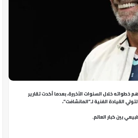
هم خطواته خلال السنوات الأخيرة، بعدما أكدت تقارير
تولي القيادة الفنية لـ”المانشافت”،
يعي بين كبار العالم.