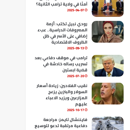
ك
u
ب
آمنًا في ولاية ترامب الثانية؟
b
2025-04-07
e
رودي نبيل تكتب: أزمة
المصروفات الدراسية.. عبء
إضافي على الأسر في ظل
الظروف الاقتصادية
2025-09-13
ترامب في موقف دفاعي بعد
تسريب رساله خادشة في
قضية ابستين
2025-07-20
نقيب الفلاحين: زيادة أسعار
السولار والبنزين يزعج
المزارعين ويزيد الاعباء
عليهم
2025-10-17
فايننشال تايمز: مراجعة
دفاعية مرتقبة تدعو لتوسيع