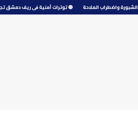
🔵
توترات أمنية في ريف دمش