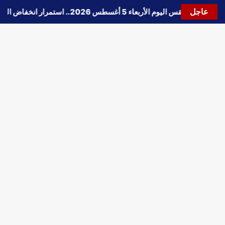
عاجل
🔵
حالة الطقس اليوم الأربعاء 5 أغسطس 2026.. استمرار انخفاض الحرارة وتحذيرات من الشبورة واضطراب الملاحة