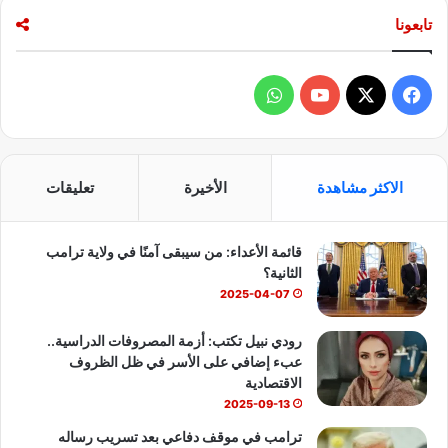
تابعونا
ف
و
ي
X
Y
ا
س
o
ت
الاكثر مشاهدة
الأخيرة
تعليقات
ب
u
س
قائمة الأعداء: من سيبقى آمنًا في ولاية ترامب
و
T
ا
الثانية؟
ك
u
ب
2025-04-07
b
رودي نبيل تكتب: أزمة المصروفات الدراسية..
عبء إضافي على الأسر في ظل الظروف
e
الاقتصادية
2025-09-13
ترامب في موقف دفاعي بعد تسريب رساله