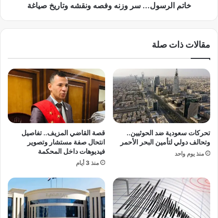
ر
ل
خاتم الرسول... سر وزنه وفصه ونقشه وتاريخ صياغة
ة
.
س
.
و
.
مقالات ذات صلة
ز
س
و
ر
ك
و
ي
ز
ب
ن
ا
ه
ل
و
ش
ف
ر
ص
تحركات سعودية ضد الحوثيين..
قصة القاضي المزيف.. تفاصيل
ق
ه
وتحالف دولي لتأمين البحر الأحمر
انتحال صفة مستشار وتصوير
ي
و
فيديوهات داخل المحكمة
منذ يوم واحد
ة
ن
منذ 3 أيام
و
ق
س
ش
ط
ه
ت
و
ح
ت
ق