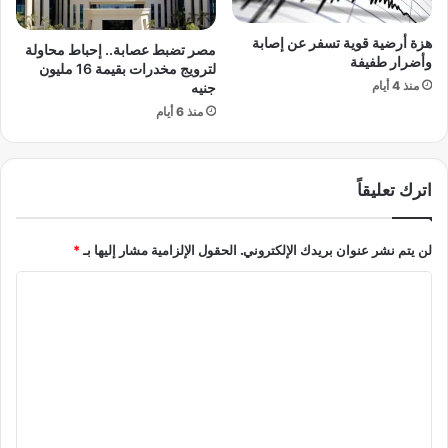
ا
ي
ر
ق
هزة أرضية قوية تسفر عن إصابة
ي
مصر تضبط عصابة.. إحباط محاولة
وأضرار طفيفة
ا
خ
لترويج مخدرات بقيمة 16 مليون
ت
ص
منذ 4 أيام
جنيه
م
ي
منذ 6 أيام
و
ا
س
غ
ع
ة
اترك تعليقاً
ة
لن يتم نشر عنوان بريدك الإلكتروني.
الحقول الإلزامية مشار إليها بـ
*
ا
ل
ت
ع
ل
ي