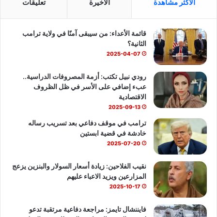
الاكثر مشاهدة
الأخيرة
تعليقات
ب
u
س
قائمة الأعداء: من سيبقى آمنًا في ولاية ترامب
و
T
ا
الثانية؟
ك
u
ب
2025-04-07
b
رودي نبيل تكتب: أزمة المصروفات الدراسية..
عبء إضافي على الأسر في ظل الظروف
e
الاقتصادية
2025-09-13
ترامب في موقف دفاعي بعد تسريب رساله
خادشة في قضية ابستين
2025-07-20
نقيب الفلاحين: زيادة أسعار السولار والبنزين يزعج
المزارعين ويزيد الاعباء عليهم
2025-10-17
فايننشال تايمز: مراجعة دفاعية مرتقبة تدعو