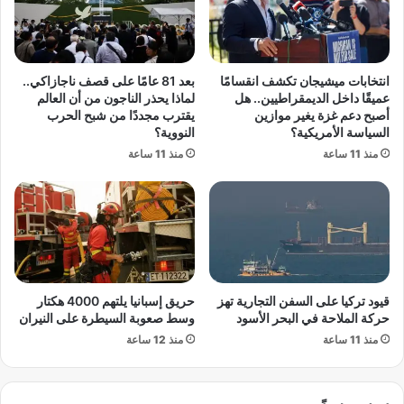
ا
و
ن
ل
ي
ا
ة
ن
انتخابات ميشيجان تكشف انقسامًا
بعد 81 عامًا على قصف ناجازاكي..
ك
.
عميقًا داخل الديمقراطيين.. هل
لماذا يحذر الناجون من أن العالم
ي
.
أصبح دعم غزة يغير موازين
يقترب مجددًا من شبح الحرب
ي
ك
السياسة الأمريكية؟
النووية؟
ف
ي
منذ 11 ساعة
منذ 11 ساعة
ف
غ
ز
ت
"
ا
ل
أ
قيود تركيا على السفن التجارية تهز
حريق إسبانيا يلتهم 4000 هكتار
و
حركة الملاحة في البحر الأسود
وسط صعوبة السيطرة على النيران
د
منذ 11 ساعة
منذ 12 ساعة
ي
س
ة