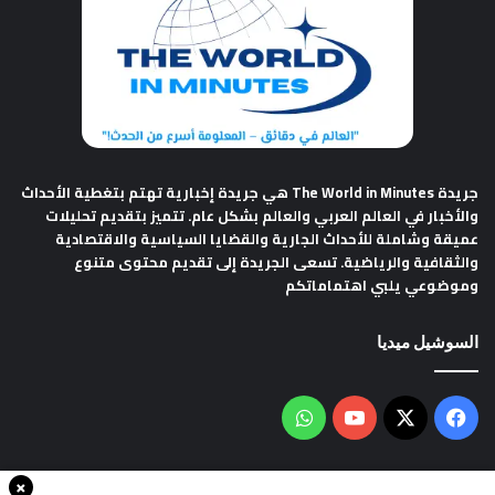
جريدة The World in Minutes
هي جريدة إخبارية تهتم بتغطية الأحداث
والأخبار في العالم العربي والعالم بشكل عام. تتميز بتقديم تحليلات
عميقة وشاملة للأحداث الجارية والقضايا السياسية والاقتصادية
والثقافية والرياضية. تسعى الجريدة إلى تقديم محتوى متنوع
وموضوعي يلبي اهتماماتكم
السوشيل ميديا
فيسبوك
‫X
‫YouTube
واتساب
×
سياسة الخصوصية