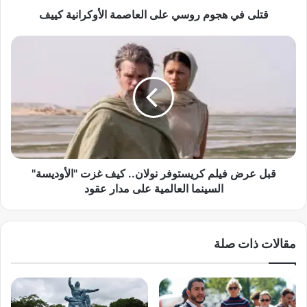
م
قتلى في هجوم روسي على العاصمة الأوكرانية كييف
ر
و
ق
س
ب
ي
ل
ع
ع
ل
ر
ى
ض
ا
ف
ل
ي
ع
ل
ا
م
قبل عرض فيلم كريستوفر نولان.. كيف غزت "الأوديسة"
ص
ك
السينما العالمية على مدار عقود
م
ر
ة
ي
ا
س
مقالات ذات صلة
ل
ت
أ
و
و
ف
ك
ر
ر
ن