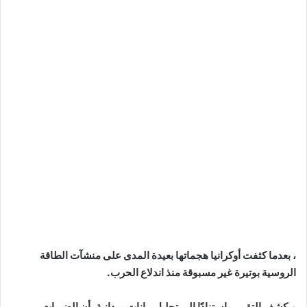
، بعدما كثفت أوكرانيا هجماتها بعيدة المدى على منشآت الطاقة
الروسية بوتيرة غير مسبوقة منذ اندلاع الحرب.
ويكشف التقرير، استنادًا إلى تحليل بيانات ميدانية، أن الضربات