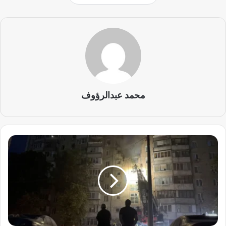
محمد عبدالرؤوف
ق
ت
ل
ى
ف
ي
ه
ج
و