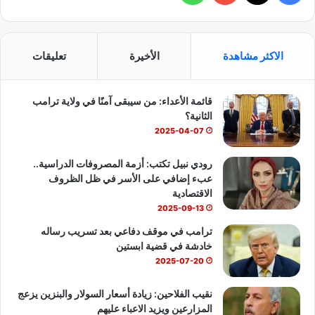
ي
X
Y
ا
س
o
ت
الاكثر مشاهدة
الأخيرة
تعليقات
ب
u
س
قائمة الأعداء: من سيبقى آمنًا في ولاية ترامب
و
T
ا
الثانية؟
ك
u
ب
2025-04-07
b
رودي نبيل تكتب: أزمة المصروفات الدراسية..
عبء إضافي على الأسر في ظل الظروف
e
الاقتصادية
2025-09-13
ترامب في موقف دفاعي بعد تسريب رساله
خادشة في قضية ابستين
2025-07-20
نقيب الفلاحين: زيادة أسعار السولار والبنزين يزعج
المزارعين ويزيد الاعباء عليهم