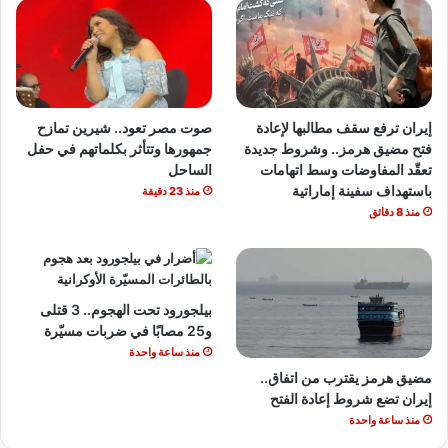
إيران ترفع سقف مطالبها لإعادة
صوت مصر تعود.. شيرين تمازح
فتح مضيق هرمز.. وشروط جديدة
جمهورها وتتأثر بكلماتهم في حفل
تعقّد المفاوضات وسط اتهامات
الساحل
باستهداف سفينة إماراتية
منذ 23 دقيقة
منذ 8 دقائق
بيلجورود تحت الهجوم.. 3 قتلى
و25 مصابًا في ضربات مسيّرة
منذ ساعة واحدة
مضيق هرمز يقترب من اتفاق..
إيران تضع شروط إعادة الفتح
منذ ساعة واحدة