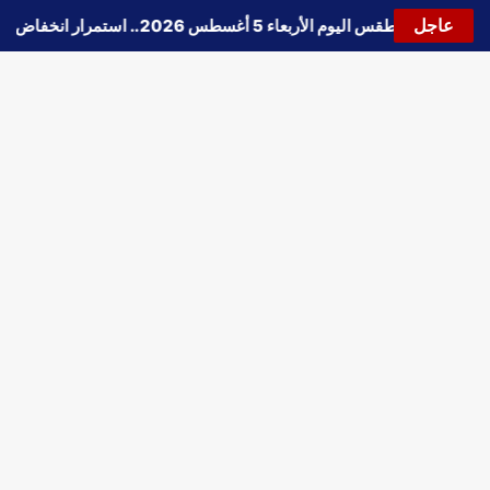
عاجل
🔵
حالة الطقس اليوم الأربعاء 5 أغسطس 2026.. استمرار انخفاض الحرارة وتحذيرات من الشبورة واضطراب الملاحة