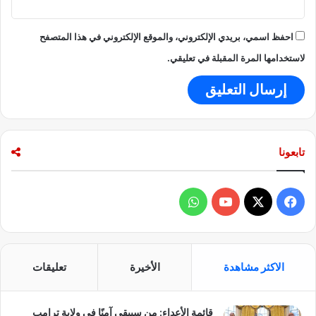
احفظ اسمي، بريدي الإلكتروني، والموقع الإلكتروني في هذا المتصفح
لاستخدامها المرة المقبلة في تعليقي.
تابعونا
ف
و
ي
X
Y
ا
س
o
ت
الاكثر مشاهدة
الأخيرة
تعليقات
ب
u
س
قائمة الأعداء: من سيبقى آمنًا في ولاية ترامب
و
T
ا