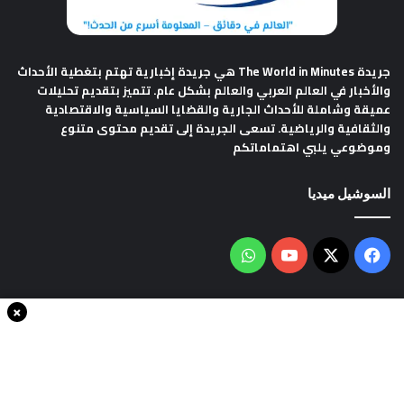
جريدة The World in Minutes
هي جريدة إخبارية تهتم بتغطية الأحداث
والأخبار في العالم العربي والعالم بشكل عام. تتميز بتقديم تحليلات
عميقة وشاملة للأحداث الجارية والقضايا السياسية والاقتصادية
والثقافية والرياضية. تسعى الجريدة إلى تقديم محتوى متنوع
وموضوعي يلبي اهتماماتكم
السوشيل ميديا
فيسبوك
‫X
‫YouTube
واتساب
×
سياسة الخصوصية
من نحن
اتصل بنا
انضم الينا