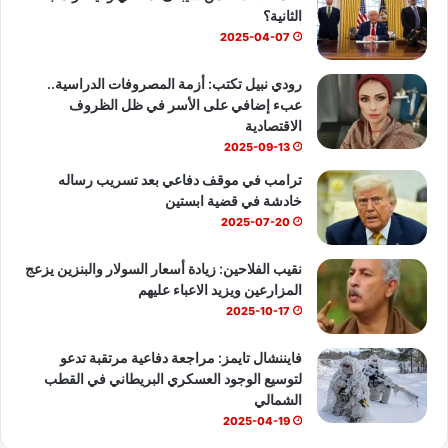
الثانية؟
ك
u
ب
2025-04-07
b
رودي نبيل تكتب: أزمة المصروفات الدراسية..
عبء إضافي على الأسر في ظل الظروف
e
الاقتصادية
2025-09-13
ترامب في موقف دفاعي بعد تسريب رساله
خادشة في قضية ابستين
2025-07-20
نقيب الفلاحين: زيادة أسعار السولار والبنزين يزعج
المزارعين ويزيد الاعباء عليهم
2025-10-17
فايننشال تايمز: مراجعة دفاعية مرتقبة تدعو
لتوسيع الوجود العسكري البريطاني في القطب
الشمالي
2025-04-19