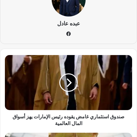
عبده عادل
في
سب
وك
ص
ن
د
و
ق
ا
س
ت
ث
م
صندوق استثماري غامض يقوده رئيس الإمارات يهز أسواق
ا
المال العالمية
ر
ي
ر