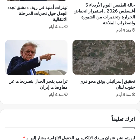
ي
خ
حالة الطقس اليوم الأربعاء 5
توترات أمنية في ريف دمشق تجدد
ه
ب
أغسطس 2026.. استمرار انخفاض
الجدل حول تحديات المرحلة
ز
ا
الحرارة وتحذيرات من الشبورة
الانتقالية
أ
واضطراب الملاحة
ل
منذ 4 أيام
س
م
منذ 4 أيام
و
ص
ا
ر
ق
ي
ا
ب
ل
ع
م
د
ا
ا
تحقيق إسرائيلي يوثق محو قرى
ترامب يفجر الجدل بتصريحات عن
ل
ل
جنوب لبنان
مفاوضات إيران
ا
خ
ل
منذ 4 أيام
منذ 4 أيام
ر
ع
و
ا
ج
ل
م
اترك تعليقاً
م
ن
ي
ك
ة
أ
لن يتم نشر عنوان بريدك الإلكتروني.
الحقول الإلزامية مشار إليها بـ
*