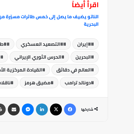
اقرأ أيضاً
البحرية
#إيران
#التصعيد العسكري
#طه
البحرين
الحرس الثوري الإيراني
ا
العالم في دقائق
القيادة المركزية ال
دونالد ترامب
مضيق هرمز
ناقلا
فيسبوك
‫X
لينكدإن
ماسنجر
مشاركة عبر البريد
شاركها