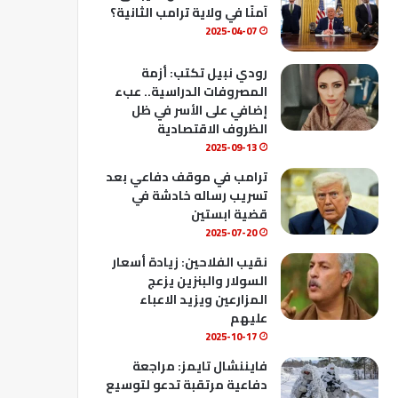
ك
u
ب
آمنًا في ولاية ترامب الثانية؟
b
2025-04-07
e
رودي نبيل تكتب: أزمة
المصروفات الدراسية.. عبء
إضافي على الأسر في ظل
الظروف الاقتصادية
2025-09-13
ترامب في موقف دفاعي بعد
تسريب رساله خادشة في
قضية ابستين
2025-07-20
نقيب الفلاحين: زيادة أسعار
السولار والبنزين يزعج
المزارعين ويزيد الاعباء
عليهم
2025-10-17
فايننشال تايمز: مراجعة
دفاعية مرتقبة تدعو لتوسيع