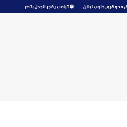
 يوثق محو قرى جنوب لبنان
🔵
ترامب يفجر الجدل بتصريحات ع