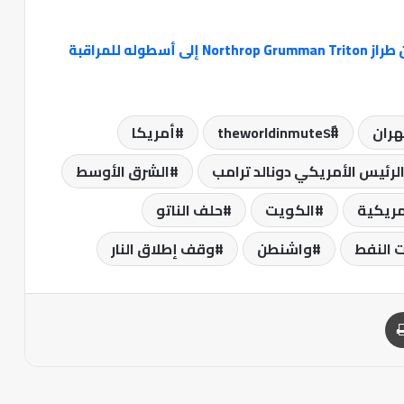
الناتو يضيف ما يصل إلى خمس طائرات مسيّرة من طراز Northrop Grumman Triton إلى أسطوله للمراقبة
ران
theworldinmutesً
أمريكا
لرئيس الأمريكي دونالد ترامب
الشرق الأوسط
أمريكية
الكويت
حلف الناتو
ت النفط
واشنطن
وقف إطلاق النار
طباعة