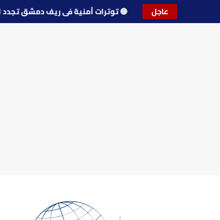
عاجل
🔵
توترات أمنية في ريف دمشق تج