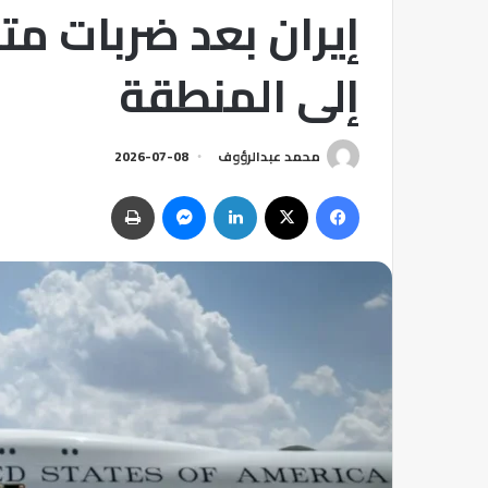
إيران بعد ضربات متب
إلى المنطقة
محمد عبدالرؤوف
2026-07-08
فيسبوك
‫X
لينكدإن
ماسنجر
طباعة