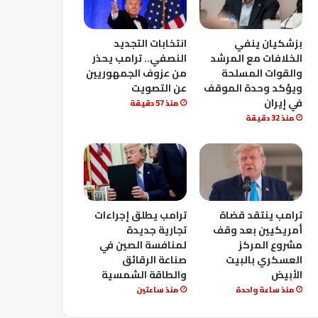
بزشكيان ينفي
انتخابات التجديد
الخلافات مع المرشد
النصفي.. ترامب يحذر
والقوات المسلحة
من عزوف الجمهوريين
ويؤكد وحدة الموقف
عن التصويت
في إيران
منذ 57 دقيقة
منذ 32 دقيقة
ترامب ينتقد قضاة
ترامب يطلق إجراءات
أمريكيين بعد وقف
تجارية جديدة
مشروع المركز
لمنافسة الصين في
العسكري بالبيت
صناعة الرقائق
الأبيض
والطاقة الشمسية
منذ ساعة واحدة
منذ ساعتين