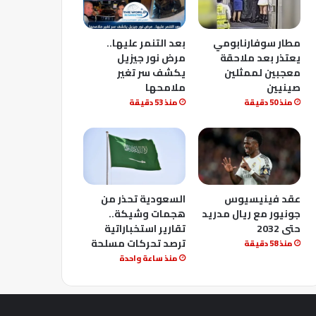
مطار سوفارنابومي
بعد التنمر عليها..
يعتذر بعد ملاحقة
مرض نور جيزيل
معجبين لممثلين
يكشف سر تغير
صينيين
ملامحها
منذ 50 دقيقة
منذ 53 دقيقة
عقد فينيسيوس
السعودية تحذر من
جونيور مع ريال مدريد
هجمات وشيكة..
حتى 2032
تقارير استخباراتية
ترصد تحركات مسلحة
منذ 58 دقيقة
منذ ساعة واحدة