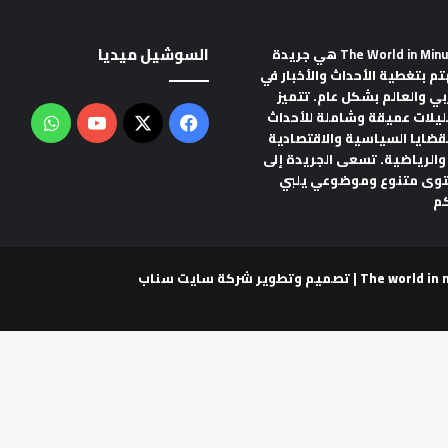
السوشيل ميديا
هي جريدة
تم بتغطية الأحداث والأخبار في
ربي والعالم بشكل عام. تتميز
ليلات عميقة وشاملة للأحداث
‫X
فيسبوك
‫YouTube
واتس
لقضايا السياسية والاقتصادية
والرياضية. تسعى الجريدة إلى
توى متنوع وموضوعي يلبي
م
شركة سايت سناب