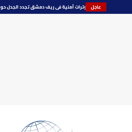
عاجل
🔵
توترات أمنية في ريف دمشق تجدد الجدل ح