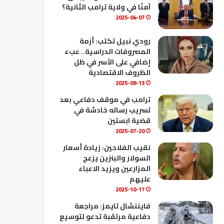
ك
u
ب
آمنًا في ولاية ترامب الثانية؟
b
2025-04-07
e
رودي نبيل تكتب: أزمة
المصروفات الدراسية.. عبء
إضافي على الأسر في ظل
الظروف الاقتصادية
2025-09-13
ترامب في موقف دفاعي بعد
تسريب رساله خادشة في
قضية ابستين
2025-07-20
نقيب الفلاحين: زيادة أسعار
السولار والبنزين يزعج
المزارعين ويزيد الاعباء
عليهم
2025-10-17
فايننشال تايمز: مراجعة
دفاعية مرتقبة تدعو لتوسيع