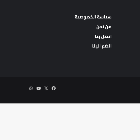
سياسة الخصوصية
من نحن
اتصل بنا
اب
انضم الينا
‫X
فيسبوك
‫YouTube
واتساب