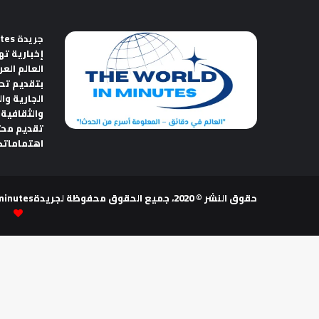
جريدة The World in Minutes
إخبارية ته
العالم الع
بتقديم تح
الجارية وا
والثقافية 
تقديم مح
اهتماماتك
حقوق النشر © 2020، جميع الحقوق محفوظة لجريدةThe world in minutes | تصميم وتطوير