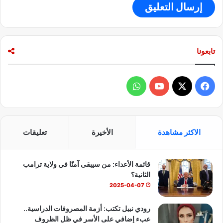
ب
ز
ا
ل
ح
د
تابعونا
ي
ث
ة
ف
و
ي
X
Y
ا
س
o
ت
الاكثر مشاهدة
الأخيرة
تعليقات
ب
u
س
قائمة الأعداء: من سيبقى آمنًا في ولاية ترامب
و
T
ا
الثانية؟
ك
u
ب
2025-04-07
b
رودي نبيل تكتب: أزمة المصروفات الدراسية..
عبء إضافي على الأسر في ظل الظروف