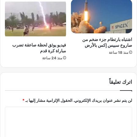
س
إ
ي
ي
ة
ر
إ
ا
ن
ن
ف
ي
اشتباه بارتطام جزء ضخم من
ا
ة
فيديو يوثق لحظة صاعقة تضرب
صاروخ سبيس إكس بالأرض
ق
مباراة كرة قدم
ت
منذ 18 ساعة
ع
ح
منذ 24 ساعة
س
و
ك
ل
ر
ا
اترك تعليقاً
ي
س
ض
ت
خ
ر
لن يتم نشر عنوان بريدك الإلكتروني.
الحقول الإلزامية مشار إليها بـ
*
م
ا
ل
ت
ا
م
ي
ل
و
ج
ا
ي
ت
ج
ي