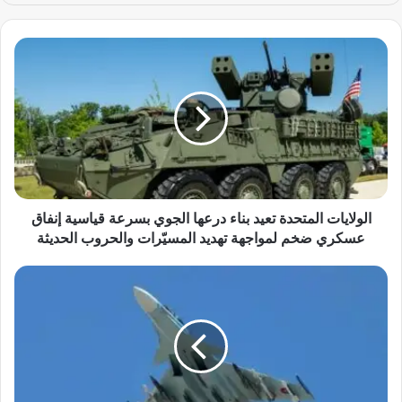
ا
ل
و
ل
ا
ي
ا
ت
ا
ل
الولايات المتحدة تعيد بناء درعها الجوي بسرعة قياسية إنفاق
م
عسكري ضخم لمواجهة تهديد المسيّرات والحروب الحديثة
ت
ح
أ
د
ر
ة
م
ت
ي
ع
ن
ي
ي
د
ا