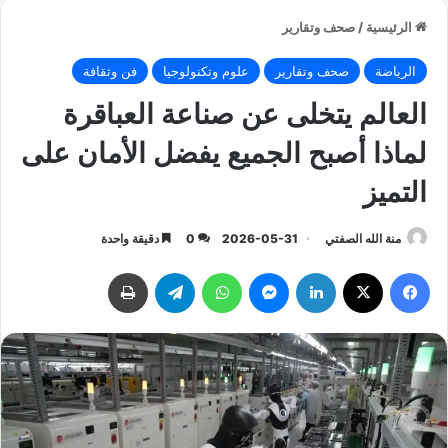
الرئيسية
/
صحف وتقارير
الرياضة
صحف وتقارير
علوم وتكنولوجيا
فن وثقافة
العالم يتخلى عن صناعة العباقرة
لماذا أصبح الجميع يفضل الأمان على
التميز
منة الله الصفتي
2026-05-31
0
دقيقة واحدة
فيسبوك
‫X
لينكدإن
ماسنجر
واتساب
تيلقرام
طباعة