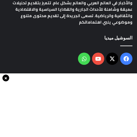
والأخبار في العالم العربي والعالم بشكل عام. تتميز بتقديم تحليلات
عميقة وشاملة للأحداث الجارية والقضايا السياسية والاقتصادية
والثقافية والرياضية. تسعى الجريدة إلى تقديم محتوى متنوع
وموضوعي يلبي اهتماماتكم
السوشيل ميديا
فيسبوك
‫X
‫YouTube
واتساب
×
سياسة الخصوصية
من نحن
اتصل بنا
انضم الينا
حقوق النشر © 2020، جميع الحقوق محفوظة لجريدةThe world in minutes
| تصميم وتطوير
شركة سايت سناب