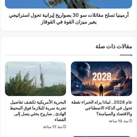
ب
ت
ن
س
ا
ل
أرمينيا تسلح مقاتلات سو 30 بصواريخ إيرانية تحول استراتيجي
ء
ح
يغير ميزان القوة في القوقاز
د
م
ر
ق
ع
ا
مقالات ذات صلة
ه
ت
ا
ل
ا
ا
ل
ت
ج
س
و
و
ي
3
ب
0
س
ب
عام 2028.. لماذا يراه الخبراء نقطة
البحرية الأمريكية تكشف تفاصيل
ر
ص
تحول في الذكاء الاصطناعي
تجربة سرية للبلازما فوق المحيط
ع
و
والاقتصاد والسياسة؟
الهادئ.. صاروخ بحثي يصل إلى
ة
ا
الفضاء
منذ 12 ساعة
ق
ر
منذ 17 ساعة
ي
ي
ا
خ