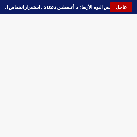
عاجل
🔵
حالة الطقس اليوم الأربعاء 5 أغسطس 2026.. استمرار انخفاض الحرارة وتحذيرات من الشبورة واضطراب الملاحة