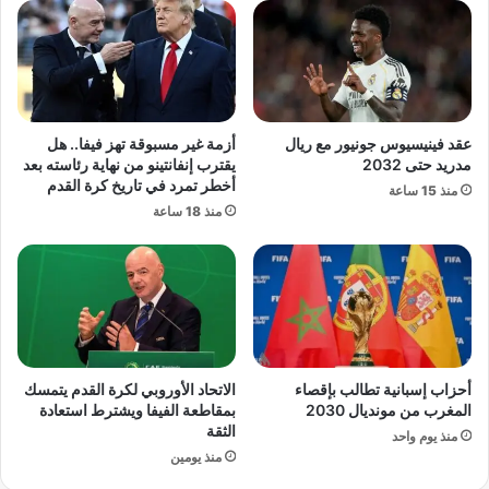
ر
ح
ي
أ
ب
و
ع
ل
د
م
ا
و
عقد فينيسيوس جونيور مع ريال
أزمة غير مسبوقة تهز فيفا.. هل
ل
ق
مدريد حتى 2032
يقترب إنفانتينو من نهاية رئاسته بعد
خ
ع
أخطر تمرد في تاريخ كرة القدم
منذ 15 ساعة
ر
د
منذ 18 ساعة
و
و
ج
ل
م
ي
ن
ل
ك
إ
أ
ن
س
ت
ا
ا
أحزاب إسبانية تطالب بإقصاء
الاتحاد الأوروبي لكرة القدم يتمسك
ل
ج
المغرب من مونديال 2030
بمقاطعة الفيفا ويشترط استعادة
ع
ص
الثقة
منذ يوم واحد
ا
و
منذ يومين
ل
ا