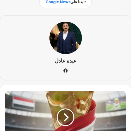
تابعنا على
Google News
عبده عادل
في
سب
وك
ر
س
ا
ل
ة
ا
ل