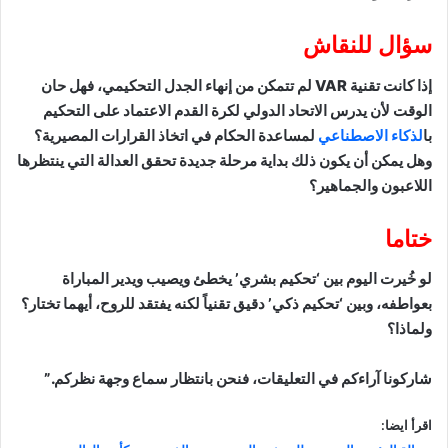
سؤال للنقاش
إذا كانت تقنية VAR لم تتمكن من إنهاء الجدل التحكيمي، فهل حان
الوقت لأن يدرس الاتحاد الدولي لكرة القدم الاعتماد على التحكيم
با
لذكاء الاصطناعي
لمساعدة الحكام في اتخاذ القرارات المصيرية؟
وهل يمكن أن يكون ذلك بداية مرحلة جديدة تحقق العدالة التي ينتظرها
اللاعبون والجماهير؟
ختاما
لو خُيرت اليوم بين ‘تحكيم بشري’ يخطئ ويصيب ويدير المباراة
بعواطفه، وبين ‘تحكيم ذكي’ دقيق تقنياً لكنه يفتقد للروح، أيهما تختار؟
ولماذا؟
شاركونا آراءكم في التعليقات، فنحن بانتظار سماع وجهة نظركم.”
اقرأ ايضا: