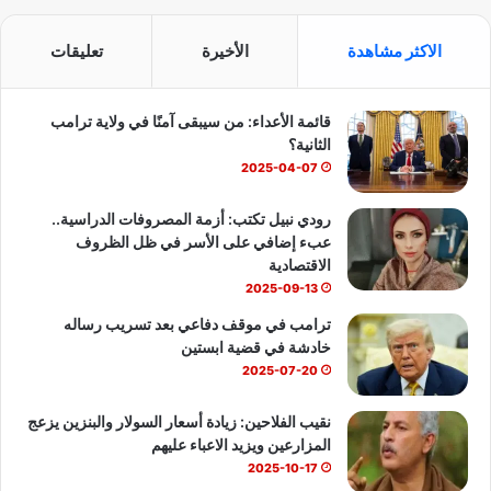
س
o
ت
الاكثر مشاهدة
الأخيرة
تعليقات
ب
u
س
قائمة الأعداء: من سيبقى آمنًا في ولاية ترامب
و
T
ا
الثانية؟
ك
u
ب
2025-04-07
b
رودي نبيل تكتب: أزمة المصروفات الدراسية..
عبء إضافي على الأسر في ظل الظروف
e
الاقتصادية
2025-09-13
ترامب في موقف دفاعي بعد تسريب رساله
خادشة في قضية ابستين
2025-07-20
نقيب الفلاحين: زيادة أسعار السولار والبنزين يزعج
المزارعين ويزيد الاعباء عليهم
2025-10-17