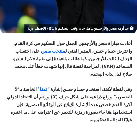
عد أزمة مصر والأرجنتين.. هل حان وقت التحكيم بالذكاء الاصطناعي؟
أعادت مباراة مصر والأرجنتين الجدل حول التحكيم في كرة القدم.
واعترض حسام حسن، المدير الفني ل
منتخب مصر
، على احتساب
الهدف الثالث للأرجنتين. كما طالب بالعودة إلى تقنية حكم الفيديو
المساعد (VAR)، لمراجعة لقطة قال إنها شهدت خطأ على محمد
صلاح قبل بداية الهجمة.
وفي لقطة لافتة، استخدم حسام حسن إشارة
“فيفا”
الخاصة بـ”لا
للعنصرية”. ورفع ذراعيه على شكل حرف (X). ورغم أن الاتحاد الدولي
لكرة القدم خصص هذه الإشارة للإبلاغ عن الوقائع العنصرية، فإن
استخدامها هنا جاء بصورة رمزية للتعبير عن اعتراضه على ما اعتبره
غيابًا للعدالة التحكيمية.