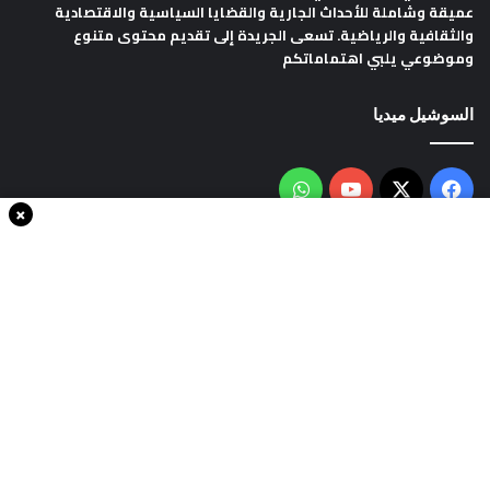
عميقة وشاملة للأحداث الجارية والقضايا السياسية والاقتصادية
والثقافية والرياضية. تسعى الجريدة إلى تقديم محتوى متنوع
وموضوعي يلبي اهتماماتكم
السوشيل ميديا
فيسبوك
‫X
‫YouTube
واتساب
×
سياسة الخصوصية
من نحن
اتصل بنا
انضم الينا
حقوق النشر © 2020، جميع الحقوق محفوظة لجريدةThe world in minutes
| تصميم وتطوير
شركة سايت سناب