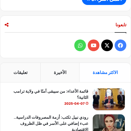
تابعونا
ف
و
ي
X
Y
ا
س
o
ت
الاكثر مشاهدة
الأخيرة
تعليقات
ب
u
س
قائمة الأعداء: من سيبقى آمنًا في ولاية ترامب
و
T
ا
الثانية؟
ك
u
ب
2025-04-07
b
رودي نبيل تكتب: أزمة المصروفات الدراسية..
عبء إضافي على الأسر في ظل الظروف
e
الاقتصادية