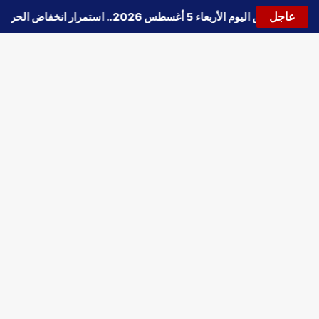
عاجل
🔵
حالة الطقس اليوم الأربعاء 5 أغسطس 2026.. استمرار انخفاض الحرارة وتحذيرات من الشبورة واضطراب الملاحة