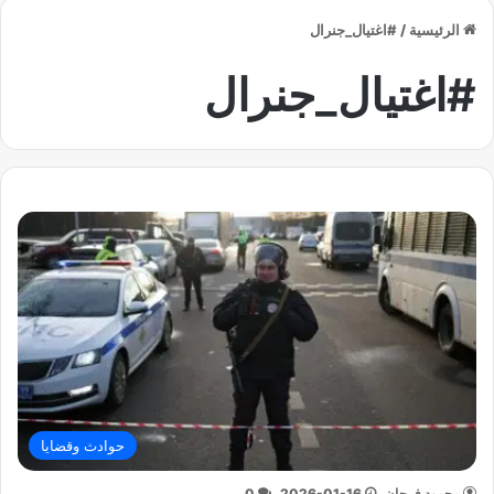
الرئيسية
/
#اغتيال_جنرال
#اغتيال_جنرال
حوادث وقضايا
محمود فرحان
2026-01-16
0