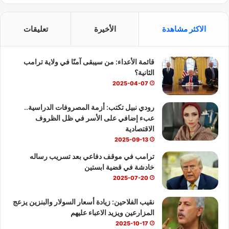
ي
X
Y
ا
س
o
ت
الاكثر مشاهدة
الأخيرة
تعليقات
ب
u
س
قائمة الأعداء: من سيبقى آمنًا في ولاية ترامب
و
T
ا
الثانية؟
ك
u
ب
2025-04-07
b
رودي نبيل تكتب: أزمة المصروفات الدراسية..
عبء إضافي على الأسر في ظل الظروف
e
الاقتصادية
2025-09-13
ترامب في موقف دفاعي بعد تسريب رساله
خادشة في قضية ابستين
2025-07-20
نقيب الفلاحين: زيادة أسعار السولار والبنزين يزعج
المزارعين ويزيد الاعباء عليهم
2025-10-17