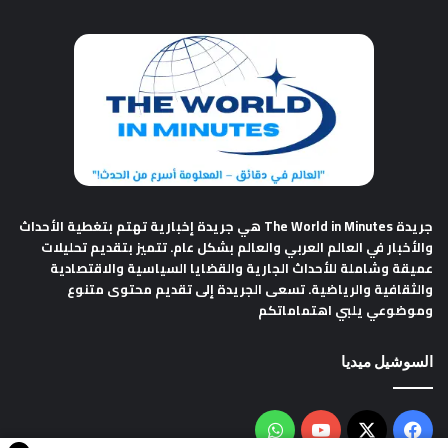
جريدة The World in Minutes
هي جريدة إخبارية تهتم بتغطية الأحداث
والأخبار في العالم العربي والعالم بشكل عام. تتميز بتقديم تحليلات
عميقة وشاملة للأحداث الجارية والقضايا السياسية والاقتصادية
والثقافية والرياضية. تسعى الجريدة إلى تقديم محتوى متنوع
وموضوعي يلبي اهتماماتكم
السوشيل ميديا
فيسبوك
‫X
‫YouTube
واتساب