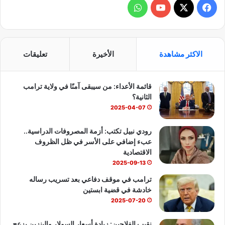
ف
و
ي
X
Y
ا
س
o
ت
الاكثر مشاهدة
الأخيرة
تعليقات
ب
u
س
قائمة الأعداء: من سيبقى آمنًا في ولاية ترامب
و
T
ا
الثانية؟
ك
u
ب
2025-04-07
b
رودي نبيل تكتب: أزمة المصروفات الدراسية..
عبء إضافي على الأسر في ظل الظروف
e
الاقتصادية
2025-09-13
ترامب في موقف دفاعي بعد تسريب رساله
خادشة في قضية ابستين
2025-07-20
نقيب الفلاحين: زيادة أسعار السولار والبنزين يزعج