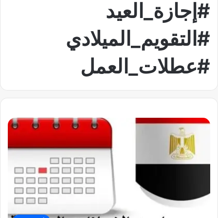
#إجازة_العيد
#التقويم_الميلادي
#عطلات_العمل