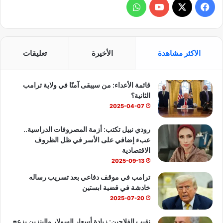
ف
و
ي
X
Y
ا
س
o
ت
الاكثر مشاهدة
الأخيرة
تعليقات
ب
u
س
قائمة الأعداء: من سيبقى آمنًا في ولاية ترامب
و
T
ا
الثانية؟
ك
u
ب
2025-04-07
b
رودي نبيل تكتب: أزمة المصروفات الدراسية..
عبء إضافي على الأسر في ظل الظروف
e
الاقتصادية
2025-09-13
ترامب في موقف دفاعي بعد تسريب رساله
خادشة في قضية ابستين
2025-07-20
نقيب الفلاحين: زيادة أسعار السولار والبنزين يزعج