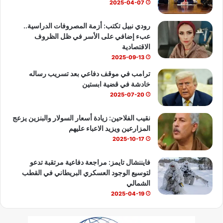
ك
u
ب
2025-04-07
b
رودي نبيل تكتب: أزمة المصروفات الدراسية..
عبء إضافي على الأسر في ظل الظروف
e
الاقتصادية
2025-09-13
ترامب في موقف دفاعي بعد تسريب رساله
خادشة في قضية ابستين
2025-07-20
نقيب الفلاحين: زيادة أسعار السولار والبنزين يزعج
المزارعين ويزيد الاعباء عليهم
2025-10-17
فايننشال تايمز: مراجعة دفاعية مرتقبة تدعو
لتوسيع الوجود العسكري البريطاني في القطب
الشمالي
2025-04-19