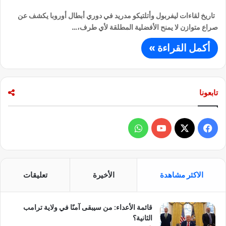
تاريخ لقاءات ليفربول وأتلتيكو مدريد في دوري أبطال أوروبا يكشف عن
صراع متوازن لا يمنح الأفضلية المطلقة لأي طرف،…
أكمل القراءة »
تابعونا
ف
و
ي
X
Y
ا
س
o
ت
الاكثر مشاهدة
الأخيرة
تعليقات
ب
u
س
قائمة الأعداء: من سيبقى آمنًا في ولاية ترامب
و
T
ا
الثانية؟