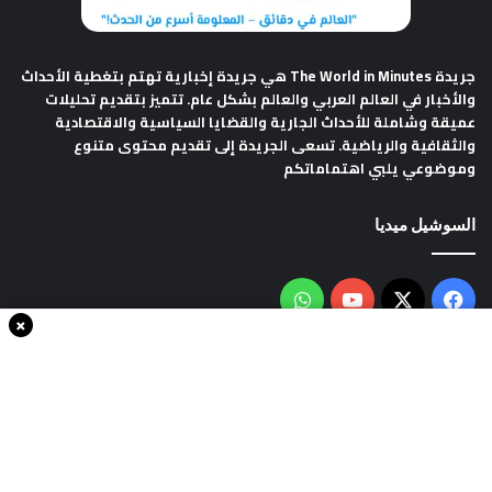
جريدة The World in Minutes
هي جريدة إخبارية تهتم بتغطية الأحداث
والأخبار في العالم العربي والعالم بشكل عام. تتميز بتقديم تحليلات
عميقة وشاملة للأحداث الجارية والقضايا السياسية والاقتصادية
والثقافية والرياضية. تسعى الجريدة إلى تقديم محتوى متنوع
وموضوعي يلبي اهتماماتكم
السوشيل ميديا
فيسبوك
‫X
‫YouTube
واتساب
×
سياسة الخصوصية
من نحن
اتصل بنا
انضم الينا