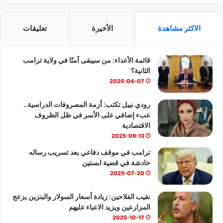
ي
X
Y
ا
س
o
ت
الاكثر مشاهدة
الأخيرة
تعليقات
ب
u
س
قائمة الأعداء: من سيبقى آمنًا في ولاية ترامب
و
T
ا
الثانية؟
ك
u
ب
2025-04-07
b
رودي نبيل تكتب: أزمة المصروفات الدراسية..
عبء إضافي على الأسر في ظل الظروف
e
الاقتصادية
2025-09-13
ترامب في موقف دفاعي بعد تسريب رساله
خادشة في قضية ابستين
2025-07-20
نقيب الفلاحين: زيادة أسعار السولار والبنزين يزعج
المزارعين ويزيد الاعباء عليهم
2025-10-17