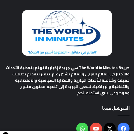
جريدة The World in Minutes
هي جريدة إخبارية تهتم بتغطية الأحداث
والأخبار في العالم العربي والعالم بشكل عام. تتميز بتقديم تحليلات
عميقة وشاملة للأحداث الجارية والقضايا السياسية والاقتصادية
والثقافية والرياضية. تسعى الجريدة إلى تقديم محتوى متنوع
وموضوعي يلبي اهتماماتكم
السوشيل ميديا
فيسبوك
‫X
‫YouTube
واتساب