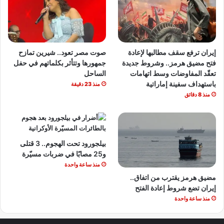
إيران ترفع سقف مطالبها لإعادة
صوت مصر تعود.. شيرين تمازح
فتح مضيق هرمز.. وشروط جديدة
جمهورها وتتأثر بكلماتهم في حفل
تعقّد المفاوضات وسط اتهامات
الساحل
باستهداف سفينة إماراتية
منذ 23 دقيقة
منذ 8 دقائق
بيلجورود تحت الهجوم.. 3 قتلى
و25 مصابًا في ضربات مسيّرة
منذ ساعة واحدة
مضيق هرمز يقترب من اتفاق..
إيران تضع شروط إعادة الفتح
منذ ساعة واحدة