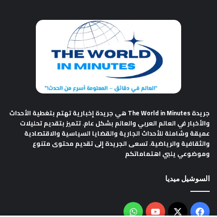
جريدة The World in Minutes
هي جريدة إخبارية تهتم بتغطية الأحداث
والأخبار في العالم العربي والعالم بشكل عام. تتميز بتقديم تحليلات
عميقة وشاملة للأحداث الجارية والقضايا السياسية والاقتصادية
والثقافية والرياضية. تسعى الجريدة إلى تقديم محتوى متنوع
وموضوعي يلبي اهتماماتكم
السوشيل ميديا
فيسبوك
‫X
‫YouTube
واتساب