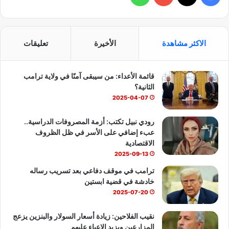
ي
X
Y
ا
س
o
ت
الاكثر مشاهدة
الأخيرة
تعليقات
ب
u
س
قائمة الأعداء: من سيبقى آمنًا في ولاية ترامب
و
T
ا
الثانية؟
ك
u
ب
2025-04-07
b
رودي نبيل تكتب: أزمة المصروفات الدراسية..
عبء إضافي على الأسر في ظل الظروف
e
الاقتصادية
2025-09-13
ترامب في موقف دفاعي بعد تسريب رساله
خادشة في قضية ابستين
2025-07-20
نقيب الفلاحين: زيادة أسعار السولار والبنزين يزعج
المزارعين ويزيد الاعباء عليهم