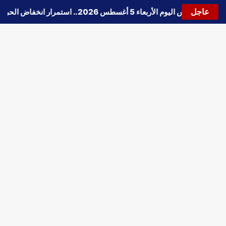
عاجل
🔵
حالة الطقس اليوم الأربعاء 5 أغسطس 2026.. استمرار انخفاض الحرارة وتحذيرات من الشبورة واضطراب الملاحة