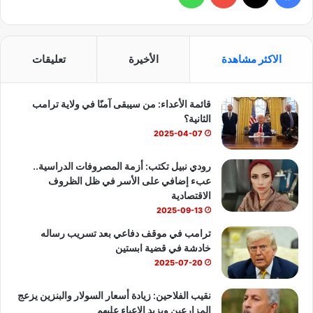
ي
X
Y
ا
س
o
ت
الاكثر مشاهدة
الأخيرة
تعليقات
ب
u
س
قائمة الأعداء: من سيبقى آمنًا في ولاية ترامب
و
T
ا
الثانية؟
ك
u
ب
2025-04-07
b
رودي نبيل تكتب: أزمة المصروفات الدراسية..
عبء إضافي على الأسر في ظل الظروف
e
الاقتصادية
2025-09-13
ترامب في موقف دفاعي بعد تسريب رساله
خادشة في قضية ابستين
2025-07-20
نقيب الفلاحين: زيادة أسعار السولار والبنزين يزعج
المزارعين ويزيد الاعباء عليهم