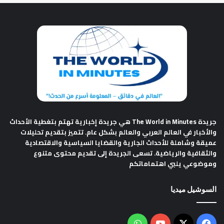
جريدة The World in Minutes
هي جريدة إخبارية تهتم بتغطية الأحداث
والأخبار في العالم العربي والعالم بشكل عام. تتميز بتقديم تحليلات
عميقة وشاملة للأحداث الجارية والقضايا السياسية والاقتصادية
والثقافية والرياضية. تسعى الجريدة إلى تقديم محتوى متنوع
وموضوعي يلبي اهتماماتكم
السوشيل ميديا
فيسبوك
‫X
‫YouTube
واتساب