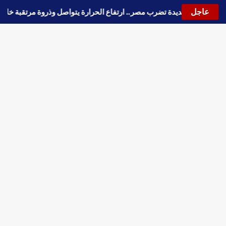
عاجل
🔵
موجة حارة جديدة تضرب مصر.. ارتفاع الحرارة يتواصل وذروة مرتقبة خلا