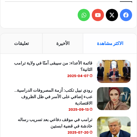
ف
و
ي
X
Y
ا
س
o
ت
الاكثر مشاهدة
الأخيرة
تعليقات
ب
u
س
قائمة الأعداء: من سيبقى آمنًا في ولاية ترامب
و
T
ا
الثانية؟
ك
u
ب
2025-04-07
b
رودي نبيل تكتب: أزمة المصروفات الدراسية..
عبء إضافي على الأسر في ظل الظروف
e
الاقتصادية
2025-09-13
ترامب في موقف دفاعي بعد تسريب رساله
خادشة في قضية ابستين
2025-07-20