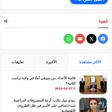
تابعونا
ف
و
ي
X
Y
ا
س
o
ت
الاكثر مشاهدة
الأخيرة
تعليقات
ب
u
س
قائمة الأعداء: من سيبقى آمنًا في ولاية ترامب
و
T
ا
الثانية؟
ك
u
ب
2025-04-07
b
رودي نبيل تكتب: أزمة المصروفات الدراسية..
عبء إضافي على الأسر في ظل الظروف
e
الاقتصادية