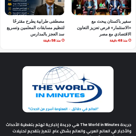
سفير باكستان يبحث مع
مصطفى طرابية يطرح مقترحًا
«الاستثمار» فرص تعزيز التعاون
لتنظيم مسابقات المعلمين وتسريع
الاقتصادي مع مصر
سد العجز بالمدارس
منذ 48 دقيقة
منذ 58 دقيقة
جريدة The World in Minutes
هي جريدة إخبارية تهتم بتغطية الأحداث
والأخبار في العالم العربي والعالم بشكل عام. تتميز بتقديم تحليلات