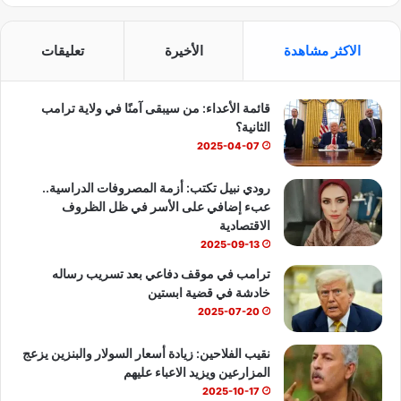
ي
X
Y
ا
س
o
ت
الاكثر مشاهدة
الأخيرة
تعليقات
ب
u
س
قائمة الأعداء: من سيبقى آمنًا في ولاية ترامب
و
T
ا
الثانية؟
ك
u
ب
2025-04-07
b
رودي نبيل تكتب: أزمة المصروفات الدراسية..
عبء إضافي على الأسر في ظل الظروف
e
الاقتصادية
2025-09-13
ترامب في موقف دفاعي بعد تسريب رساله
خادشة في قضية ابستين
2025-07-20
نقيب الفلاحين: زيادة أسعار السولار والبنزين يزعج
المزارعين ويزيد الاعباء عليهم
2025-10-17