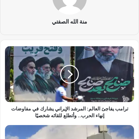
منة الله الصفتي
ت
ر
ا
م
ب
ي
ف
ا
ج
ئ
ترامب يفاجئ العالم: المرشد الإيراني يشارك في مفاوضات
ا
إنهاء الحرب.. وأتطلع للقائه شخصيًا
ل
ع
ا
ا
ل