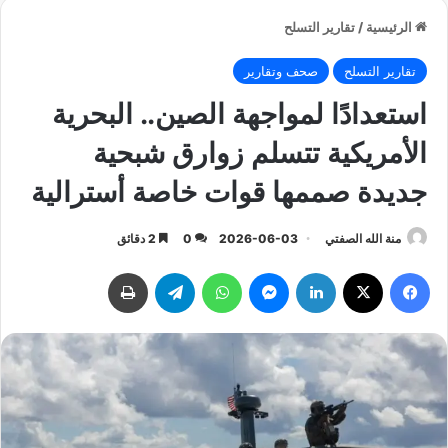
الرئيسية
/
تقارير التسلح
تقارير التسلح
صحف وتقارير
استعدادًا لمواجهة الصين.. البحرية
الأمريكية تتسلم زوارق شبحية
جديدة صممها قوات خاصة أسترالية
منة الله الصفتي
2026-06-03
0
2 دقائق
فيسبوك
‫X
لينكدإن
ماسنجر
واتساب
تيلقرام
طباعة