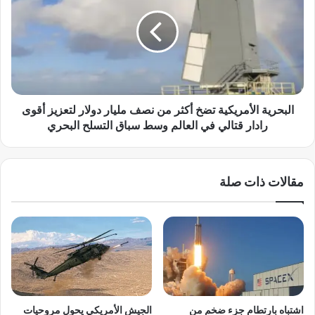
ل
ب
م
ح
:
ر
ا
ي
ل
ة
م
ا
ر
ل
ش
أ
البحرية الأمريكية تضخ أكثر من نصف مليار دولار لتعزيز أقوى
د
م
رادار قتالي في العالم وسط سباق التسلح البحري
ا
ر
ل
ي
إ
ك
مقالات ذات صلة
ي
ي
ر
ة
ا
ت
ن
ض
ي
خ
ي
أ
ش
ك
ا
ث
ر
ر
اشتباه بارتطام جزء ضخم من
الجيش الأمريكي يحول مروحيات
ك