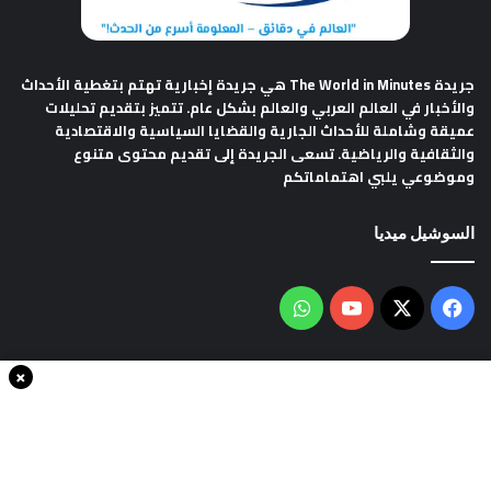
جريدة The World in Minutes
هي جريدة إخبارية تهتم بتغطية الأحداث
والأخبار في العالم العربي والعالم بشكل عام. تتميز بتقديم تحليلات
عميقة وشاملة للأحداث الجارية والقضايا السياسية والاقتصادية
والثقافية والرياضية. تسعى الجريدة إلى تقديم محتوى متنوع
وموضوعي يلبي اهتماماتكم
السوشيل ميديا
فيسبوك
‫X
‫YouTube
واتساب
×
سياسة الخصوصية
من نحن
اتصل بنا
انضم الينا