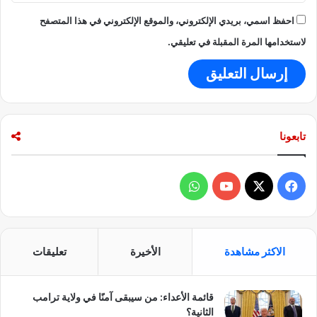
و
س
احفظ اسمي، بريدي الإلكتروني، والموقع الإلكتروني في هذا المتصفح
ط
لاستخدامها المرة المقبلة في تعليقي.
س
ب
ا
ق
ا
ل
تابعونا
ت
س
ل
ح
ف
و
ا
ي
X
Y
ا
ل
ب
س
o
ت
ح
الاكثر مشاهدة
الأخيرة
تعليقات
ر
ب
u
س
ي
قائمة الأعداء: من سيبقى آمنًا في ولاية ترامب
و
T
ا
الثانية؟