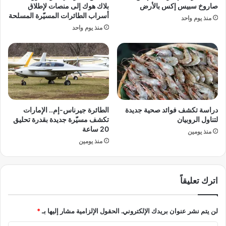
م
صاروخ سبيس إكس بالأرض
بلاك هوك إلى منصات لإطلاق
ف
ن
أسراب الطائرات المسيّرة المسلحة
منذ يوم واحد
ي
ن
منذ يوم واحد
م
ص
ف
ف
ا
م
و
ل
ض
ي
ا
ا
ت
ر
إ
د
دراسة تكشف فوائد صحية جديدة
الطائرة جيرناس-إم.. الإمارات
ن
و
لتناول الروبيان
تكشف مسيّرة جديدة بقدرة تحليق
ه
ل
20 ساعة
منذ يومين
ا
ا
منذ يومين
ء
ر
ا
ل
ل
ت
ح
اترك تعليقاً
ع
ر
ز
ب
ي
لن يتم نشر عنوان بريدك الإلكتروني.
الحقول الإلزامية مشار إليها بـ
*
.
ز
.
أ