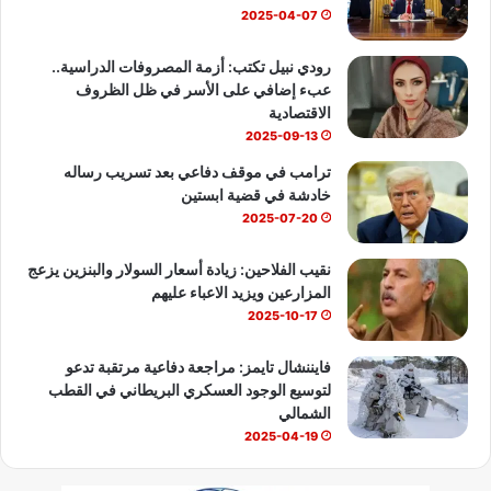
ك
u
ب
2025-04-07
b
رودي نبيل تكتب: أزمة المصروفات الدراسية..
عبء إضافي على الأسر في ظل الظروف
e
الاقتصادية
2025-09-13
ترامب في موقف دفاعي بعد تسريب رساله
خادشة في قضية ابستين
2025-07-20
نقيب الفلاحين: زيادة أسعار السولار والبنزين يزعج
المزارعين ويزيد الاعباء عليهم
2025-10-17
فايننشال تايمز: مراجعة دفاعية مرتقبة تدعو
لتوسيع الوجود العسكري البريطاني في القطب
الشمالي
2025-04-19