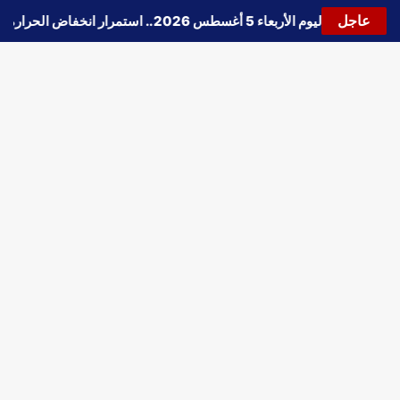
عاجل
🔵
حالة الطقس اليوم الأربعاء 5 أغسطس 2026.. استمرار انخفاض الحرارة وتحذيرات من الشبورة واضطراب الملاحة