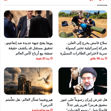
سلاح غامض يخرج إلى العلن..
يويفا يفتح جبهة جديدة ضد إنفانتينو..
شركة إسرائيلية تختبر كبسولة
تحقيق مستقل قد يكشف حقيقة
سرية لاعتراض الطائرات المسيّرة
صفقة بيع أرباح كأس العالم
منذ 10 دقائق
منذ 21 دقيقة
هل تفرض إيران رسوماً على عبور
هيروشيما تسأل العالم : هل تعلّمتم
مضيق هرمز؟ تقرير يثير جدلاً
الدرس ؟
قانونيًا حول “رسوم الخدمات”
منذ ساعة واحدة