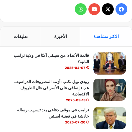
ف
و
ي
X
Y
ا
س
o
ت
الاكثر مشاهدة
الأخيرة
تعليقات
ب
u
س
قائمة الأعداء: من سيبقى آمنًا في ولاية ترامب
و
T
ا
الثانية؟
ك
u
ب
2025-04-07
b
رودي نبيل تكتب: أزمة المصروفات الدراسية..
عبء إضافي على الأسر في ظل الظروف
e
الاقتصادية
2025-09-13
ترامب في موقف دفاعي بعد تسريب رساله
خادشة في قضية ابستين
2025-07-20