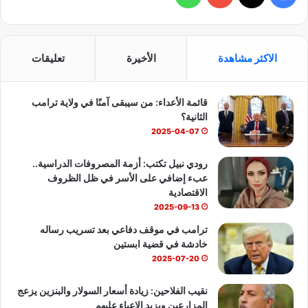
ي
X
Y
ا
س
o
ت
الاكثر مشاهدة
الأخيرة
تعليقات
ب
u
س
قائمة الأعداء: من سيبقى آمنًا في ولاية ترامب
و
T
ا
الثانية؟
ك
u
ب
2025-04-07
b
رودي نبيل تكتب: أزمة المصروفات الدراسية..
عبء إضافي على الأسر في ظل الظروف
e
الاقتصادية
2025-09-13
ترامب في موقف دفاعي بعد تسريب رساله
خادشة في قضية ابستين
2025-07-20
نقيب الفلاحين: زيادة أسعار السولار والبنزين يزعج
المزارعين ويزيد الاعباء عليهم