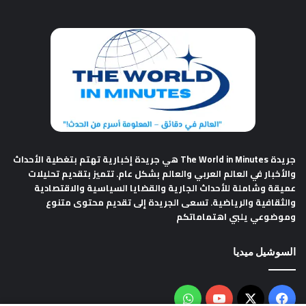
جريدة The World in Minutes
هي جريدة إخبارية تهتم بتغطية الأحداث
والأخبار في العالم العربي والعالم بشكل عام. تتميز بتقديم تحليلات
عميقة وشاملة للأحداث الجارية والقضايا السياسية والاقتصادية
والثقافية والرياضية. تسعى الجريدة إلى تقديم محتوى متنوع
وموضوعي يلبي اهتماماتكم
السوشيل ميديا
فيسبوك
‫X
‫YouTube
واتساب