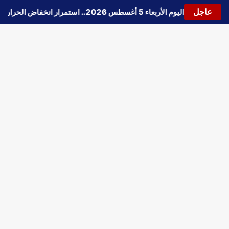
عاجل
🔵
حالة الطقس اليوم الأربعاء 5 أغسطس 2026.. استمرار انخفاض الحرارة وتحذيرات من الشبورة واضطراب الملاحة