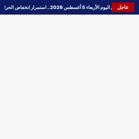
عاجل
🔵
حالة الطقس اليوم الأربعاء 5 أغسطس 2026.. استمرار انخفاض الحرارة وتحذيرات من الشبورة واضطراب الملاحة