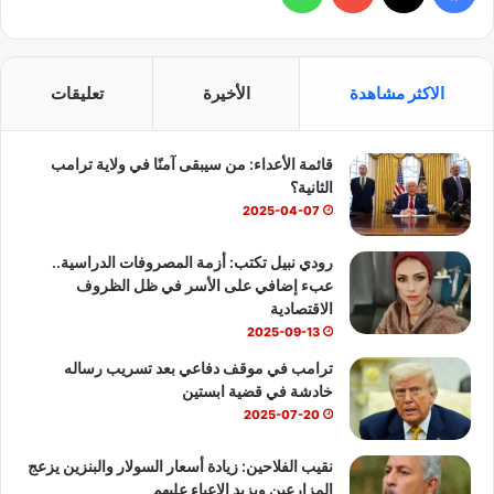
ي
X
Y
ا
س
o
ت
الاكثر مشاهدة
الأخيرة
تعليقات
ب
u
س
قائمة الأعداء: من سيبقى آمنًا في ولاية ترامب
و
T
ا
الثانية؟
ك
u
ب
2025-04-07
b
رودي نبيل تكتب: أزمة المصروفات الدراسية..
عبء إضافي على الأسر في ظل الظروف
e
الاقتصادية
2025-09-13
ترامب في موقف دفاعي بعد تسريب رساله
خادشة في قضية ابستين
2025-07-20
نقيب الفلاحين: زيادة أسعار السولار والبنزين يزعج
المزارعين ويزيد الاعباء عليهم