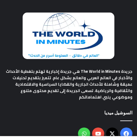
جريدة The World in Minutes
هي جريدة إخبارية تهتم بتغطية الأحداث
والأخبار في العالم العربي والعالم بشكل عام. تتميز بتقديم تحليلات
عميقة وشاملة للأحداث الجارية والقضايا السياسية والاقتصادية
والثقافية والرياضية. تسعى الجريدة إلى تقديم محتوى متنوع
وموضوعي يلبي اهتماماتكم
السوشيل ميديا
فيسبوك
‫X
‫YouTube
واتساب