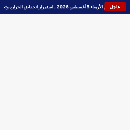
عاجل
طقس اليوم الأربعاء 5 أغسطس 2026.. استمرار انخفاض الحرارة وتحذيرات من الشبورة واضطراب الملاحة