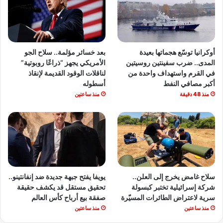
أوكرانيا توسّع هجماتها بعيدة
بعد خسائر مؤلمة.. سلاح الجو
المدى.. ضرب سفينتين روسيتين
الأمريكي يجهز “ذراعًا روبوتية”
في القرم واستهداف واحدة من
لناقلات الوقود القديمة لإنقاذ
أكبر مصافي النفط
أسطوله
منذ 48 دقيقة
منذ ساعتين
سلاح غامض يخرج إلى العلن..
يويفا يفتح جبهة جديدة ضد إنفانتينو..
شركة إسرائيلية تختبر كبسولة
تحقيق مستقل قد يكشف حقيقة
سرية لاعتراض الطائرات المسيّرة
صفقة بيع أرباح كأس العالم
منذ ساعتين
منذ ساعتين