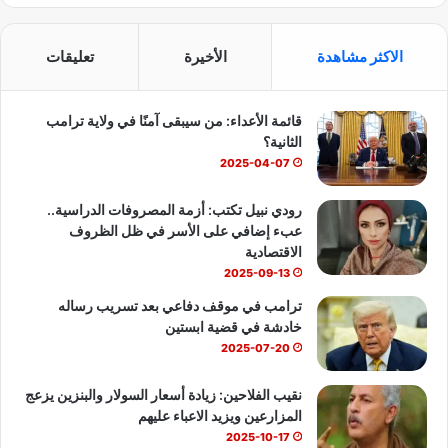
ي
X
Y
ا
س
o
ت
الاكثر مشاهدة
الأخيرة
تعليقات
ب
u
س
قائمة الأعداء: من سيبقى آمنًا في ولاية ترامب
و
T
ا
الثانية؟
ك
u
ب
2025-04-07
b
رودي نبيل تكتب: أزمة المصروفات الدراسية..
عبء إضافي على الأسر في ظل الظروف
e
الاقتصادية
2025-09-13
ترامب في موقف دفاعي بعد تسريب رساله
خادشة في قضية ابستين
2025-07-20
نقيب الفلاحين: زيادة أسعار السولار والبنزين يزعج
المزارعين ويزيد الاعباء عليهم
2025-10-17