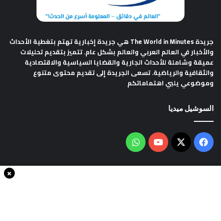
جريدة The World in Minutes
هي جريدة إخبارية تهتم بتغطية الأحداث
والأخبار في العالم العربي والعالم بشكل عام. تتميز بتقديم تحليلات
عميقة وشاملة للأحداث الجارية والقضايا السياسية والاقتصادية
والثقافية والرياضية. تسعى الجريدة إلى تقديم محتوى متنوع
وموضوعي يلبي اهتماماتكم
السوشيل ميديا
فيسبوك
‫X
‫YouTube
واتساب
×
سياسة الخصوصية
من نحن
اتصل بنا
انضم الينا