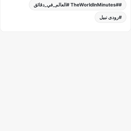
#TheWorldInMinutes #العالم_في_دقائق
رودى نبيل