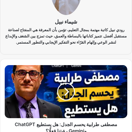
شيماء نبيل
رودي نبيل كاتبة مهتمة بمجال التعليم، تؤمن بأن المعرفة هي المفتاح لصناعة
مستقبل أفضل. تتميز كتاباتها بالبساطة والعمق، حيث تمزج بين الشغف والإبداع
لنشر الوعي وإلهام القرّاء نحو التفكير الإيجابي والتطور المستمر.
م
ص
ط
ف
ى
ط
ر
ا
ب
ي
مصطفى طرابية يحسم الجدل: هل يستطيع ChatGPT
ة
وGemini رؤيتنا فعلًا؟