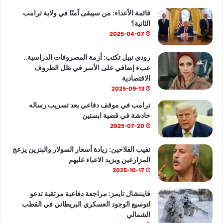
قائمة الأعداء: من سيبقى آمنًا في ولاية ترامب
و
T
ا
الثانية؟
ك
u
ب
2025-04-07
b
رودي نبيل تكتب: أزمة المصروفات الدراسية..
عبء إضافي على الأسر في ظل الظروف
e
الاقتصادية
2025-09-13
ترامب في موقف دفاعي بعد تسريب رساله
خادشة في قضية ابستين
2025-07-20
نقيب الفلاحين: زيادة أسعار السولار والبنزين يزعج
المزارعين ويزيد الاعباء عليهم
2025-10-17
فايننشال تايمز: مراجعة دفاعية مرتقبة تدعو
لتوسيع الوجود العسكري البريطاني في القطب
الشمالي