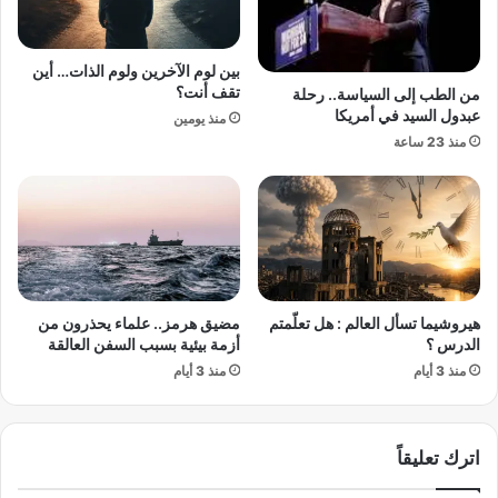
t
ل
G
ي
P
ق
بين لوم الآخرين ولوم الذات… أين
T
ر
تقف أنت؟
من الطب إلى السياسة.. رحلة
و
ر
عبدول السيد في أمريكا
منذ يومين
G
إ
منذ 23 ساعة
e
ق
m
ا
i
ل
n
ة
i
أ
ر
ر
ؤ
ن
ي
ي
هيروشيما تسأل العالم : هل تعلّمتم
مضيق هرمز.. علماء يحذرون من
ت
س
الدرس ؟
أزمة بيئية بسبب السفن العالقة
ن
ل
منذ 3 أيام
منذ 3 أيام
ا
و
ف
ت
ع
و
لً
ي
اترك تعليقاً
ا
ب
؟