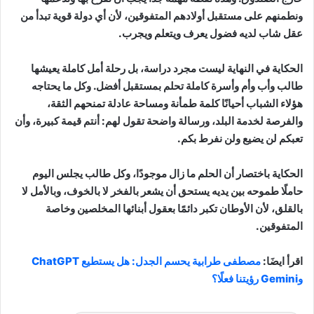
ونطمنهم على مستقبل أولادهم المتفوقين، لأن أي دولة قوية تبدأ من
عقل شاب لديه فضول يعرف ويتعلم ويجرب.
الحكاية في النهاية ليست مجرد دراسة، بل رحلة أمل كاملة يعيشها
طالب وأب وأم وأسرة كاملة تحلم بمستقبل أفضل. وكل ما يحتاجه
هؤلاء الشباب أحيانًا كلمة طمأنة ومساحة عادلة تمنحهم الثقة،
والفرصة لخدمة البلد، ورسالة واضحة تقول لهم: أنتم قيمة كبيرة، وأن
تعبكم لن يضيع ولن نفرط بكم.
الحكاية باختصار أن الحلم ما زال موجودًا، وكل طالب يجلس اليوم
حاملًا طموحه بين يديه يستحق أن يشعر بالفخر لا بالخوف، وبالأمل لا
بالقلق، لأن الأوطان تكبر دائمًا بعقول أبنائها المخلصين وخاصة
المتفوقين.
اقرأ ايضَا:
مصطفى طرابية يحسم الجدل: هل يستطيع ChatGPT
وGemini رؤيتنا فعلًا؟