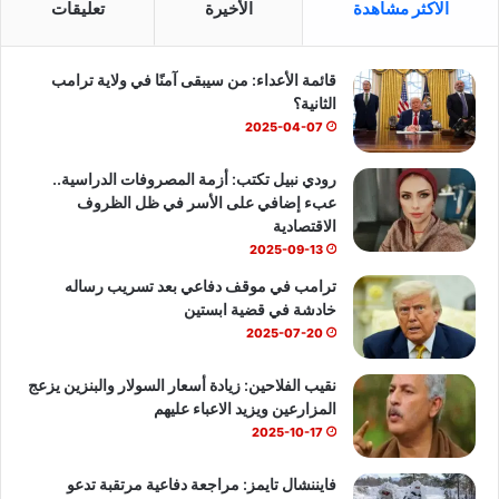
الاكثر مشاهدة
الأخيرة
تعليقات
ب
u
س
قائمة الأعداء: من سيبقى آمنًا في ولاية ترامب
و
T
ا
الثانية؟
ك
u
ب
2025-04-07
b
رودي نبيل تكتب: أزمة المصروفات الدراسية..
عبء إضافي على الأسر في ظل الظروف
e
الاقتصادية
2025-09-13
ترامب في موقف دفاعي بعد تسريب رساله
خادشة في قضية ابستين
2025-07-20
نقيب الفلاحين: زيادة أسعار السولار والبنزين يزعج
المزارعين ويزيد الاعباء عليهم
2025-10-17
فايننشال تايمز: مراجعة دفاعية مرتقبة تدعو