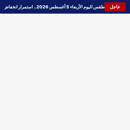
عاجل
🔵
حالة الطقس اليوم الأربعاء 5 أغسطس 2026.. استمرار انخفاض الحرارة وتحذيرات من الشبورة واضطراب الملاحة