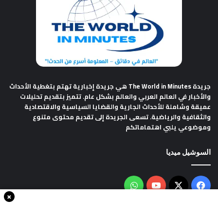
جريدة The World in Minutes
هي جريدة إخبارية تهتم بتغطية الأحداث
والأخبار في العالم العربي والعالم بشكل عام. تتميز بتقديم تحليلات
عميقة وشاملة للأحداث الجارية والقضايا السياسية والاقتصادية
والثقافية والرياضية. تسعى الجريدة إلى تقديم محتوى متنوع
وموضوعي يلبي اهتماماتكم
السوشيل ميديا
فيسبوك
‫X
‫YouTube
واتساب
×
سياسة الخصوصية