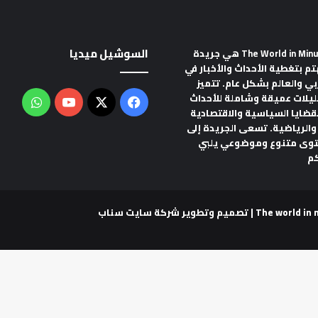
السوشيل ميديا
هي جريدة
تم بتغطية الأحداث والأخبار في
ربي والعالم بشكل عام. تتميز
ليلات عميقة وشاملة للأحداث
‫X
فيسبوك
‫YouTube
واتس
لقضايا السياسية والاقتصادية
والرياضية. تسعى الجريدة إلى
توى متنوع وموضوعي يلبي
م
شركة سايت سناب