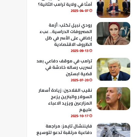
ك
u
ب
آمنًا في ولاية ترامب الثانية؟
b
2025-04-07
e
رودي نبيل تكتب: أزمة
المصروفات الدراسية.. عبء
إضافي على الأسر في ظل
الظروف الاقتصادية
2025-09-13
ترامب في موقف دفاعي بعد
تسريب رساله خادشة في
قضية ابستين
2025-07-20
نقيب الفلاحين: زيادة أسعار
السولار والبنزين يزعج
المزارعين ويزيد الاعباء
عليهم
2025-10-17
فايننشال تايمز: مراجعة
دفاعية مرتقبة تدعو لتوسيع