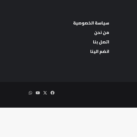
سياسة الخصوصية
من نحن
اتصل بنا
اب
انضم الينا
‫X
فيسبوك
‫YouTube
واتساب