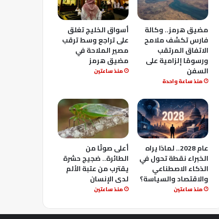
مضيق هرمز.. وكالة
أسواق الخليج تغلق
فارس تكشف ملامح
على تراجع وسط ترقب
الاتفاق المرتقب
مصير الملاحة في
ورسومًا إلزامية على
مضيق هرمز
السفن
منذ ساعتين
منذ ساعة واحدة
عام 2028.. لماذا يراه
أعلى صوتًا من
الخبراء نقطة تحول في
الطائرة.. ضجيج حشرة
الذكاء الاصطناعي
يقترب من عتبة الألم
والاقتصاد والسياسة؟
لدى الإنسان
منذ ساعتين
منذ ساعتين