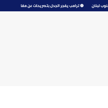
 جنوب لبنان
🔵
ترامب يفجر الجدل بتصريحات عن مفاوضات إير