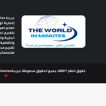
جريدة The World in Minutes
إخبارية ته
العالم الع
بتقديم تح
الجارية وا
والثقافية 
تقديم مح
اهتماماتك
حقوق النشر © 2020، جميع الحقوق محفوظة لجريدةThe world in minutes | تصميم وتطوير