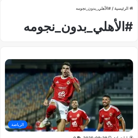
الرئيسية
/
#الأهلي_بدون_نجومه
#الأهلي_بدون_نجومه
الرياضة
يارا حمادة
2025-09-29
0