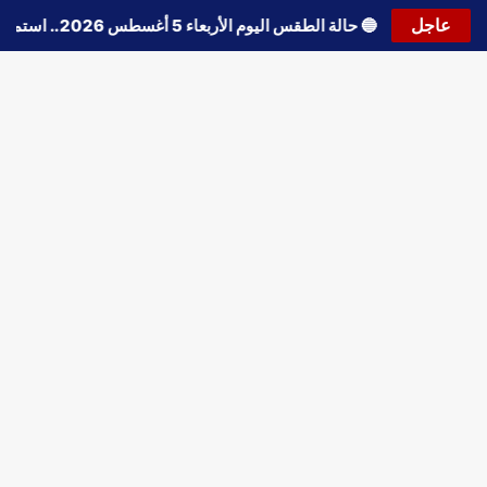
عاجل
🔵
حالة الطقس اليوم الأربعاء 5 أغسطس 2026.. استمرار انخفاض الحرارة وتحذيرات من الشبورة واضطراب الملاحة