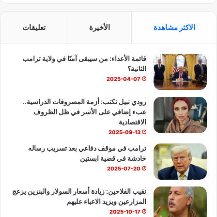
ي
X
Y
ا
س
o
ت
الاكثر مشاهدة
الأخيرة
تعليقات
ب
u
س
قائمة الأعداء: من سيبقى آمنًا في ولاية ترامب
و
T
ا
الثانية؟
ك
u
ب
2025-04-07
b
رودي نبيل تكتب: أزمة المصروفات الدراسية..
عبء إضافي على الأسر في ظل الظروف
e
الاقتصادية
2025-09-13
ترامب في موقف دفاعي بعد تسريب رساله
خادشة في قضية ابستين
2025-07-20
نقيب الفلاحين: زيادة أسعار السولار والبنزين يزعج
المزارعين ويزيد الاعباء عليهم
2025-10-17