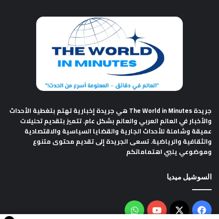
جريدة The World in Minutes
هي جريدة إخبارية تهتم بتغطية الأحداث
والأخبار في العالم العربي والعالم بشكل عام. تتميز بتقديم تحليلات
عميقة وشاملة للأحداث الجارية والقضايا السياسية والاقتصادية
والثقافية والرياضية. تسعى الجريدة إلى تقديم محتوى متنوع
وموضوعي يلبي اهتماماتكم
السوشيل ميديا
فيسبوك
‫X
‫YouTube
واتساب