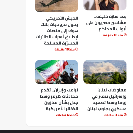
بعد سارة خليفة..
الجيش الأمريكي
مشاهير مصريون على
يحول مروحيات بلاك
أبواب المحاكم
هوك إلى منصات
منذ 16 دقيقة
لإطلاق أسراب الطائرات
المسيّرة المسلحة
منذ 19 دقيقة
مفاوضات لبنان
ترامب وإيران.. تقدم
وإسرائيل تتعثر في
محادثات هرمز وسط
روما وسط تصعيد
جدل بشأن مخزون
عسكري بجنوب لبنان
الذخائر الأمريكية
منذ 3 ساعات
منذ 4 ساعات