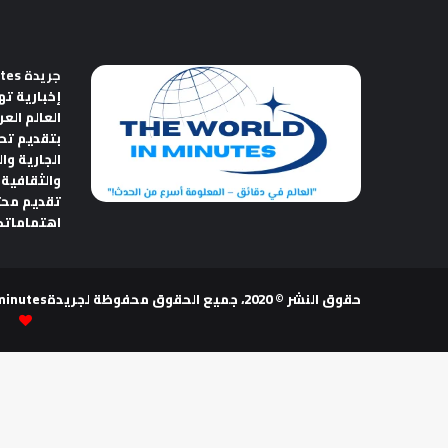
جريدة The World in Minutes
إخبارية ته
العالم الع
بتقديم تح
الجارية وا
والثقافية 
تقديم مح
اهتماماتك
حقوق النشر © 2020، جميع الحقوق محفوظة لجريدةThe world in minutes | تصميم وتطوير