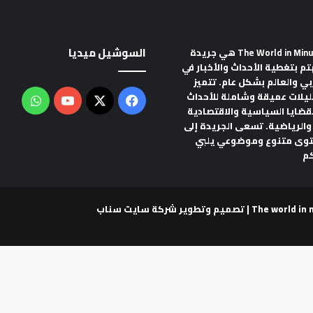
السوشيل ميديا
هي جريدة
تم بتغطية الأحداث والأخبار في
ربي والعالم بشكل عام. تتميز
ليلات عميقة وشاملة للأحداث
‫X
فيسبوك
‫YouTube
واتس
لقضايا السياسية والاقتصادية
والرياضية. تسعى الجريدة إلى
توى متنوع وموضوعي يلبي
م
شركة سايت سناب