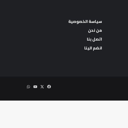
سياسة الخصوصية
من نحن
اتصل بنا
اب
انضم الينا
‫X
فيسبوك
‫YouTube
واتساب