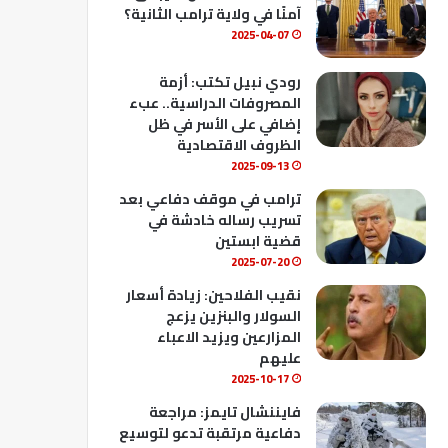
ك
u
ب
آمنًا في ولاية ترامب الثانية؟
b
2025-04-07
e
رودي نبيل تكتب: أزمة
المصروفات الدراسية.. عبء
إضافي على الأسر في ظل
الظروف الاقتصادية
2025-09-13
ترامب في موقف دفاعي بعد
تسريب رساله خادشة في
قضية ابستين
2025-07-20
نقيب الفلاحين: زيادة أسعار
السولار والبنزين يزعج
المزارعين ويزيد الاعباء
عليهم
2025-10-17
فايننشال تايمز: مراجعة
دفاعية مرتقبة تدعو لتوسيع