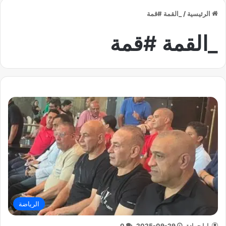
الرئيسية
/
_القمة #قمة
_القمة #قمة
الرياضة
يارا حمادة
2025-09-29
0