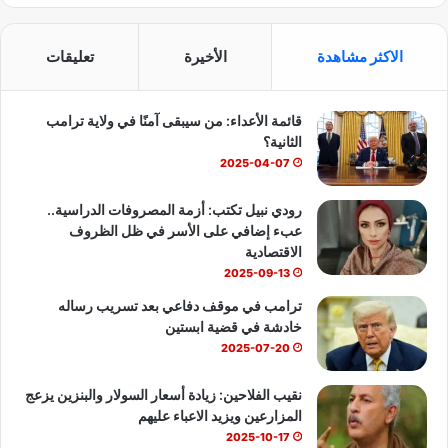
ي
X
Y
ا
س
o
ت
الاكثر مشاهدة
الأخيرة
تعليقات
ب
u
س
قائمة الأعداء: من سيبقى آمنًا في ولاية ترامب
و
T
ا
الثانية؟
ك
u
ب
2025-04-07
b
رودي نبيل تكتب: أزمة المصروفات الدراسية..
عبء إضافي على الأسر في ظل الظروف
e
الاقتصادية
2025-09-13
ترامب في موقف دفاعي بعد تسريب رساله
خادشة في قضية ابستين
2025-07-20
نقيب الفلاحين: زيادة أسعار السولار والبنزين يزعج
المزارعين ويزيد الاعباء عليهم
2025-10-17