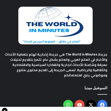
جريدة The World in Minutes
هي جريدة إخبارية تهتم بتغطية الأحداث
والأخبار في العالم العربي والعالم بشكل عام. تتميز بتقديم تحليلات
عميقة وشاملة للأحداث الجارية والقضايا السياسية والاقتصادية
والثقافية والرياضية. تسعى الجريدة إلى تقديم محتوى متنوع
وموضوعي يلبي اهتماماتكم
السوشيل ميديا
فيسبوك
‫X
‫YouTube
واتساب
×