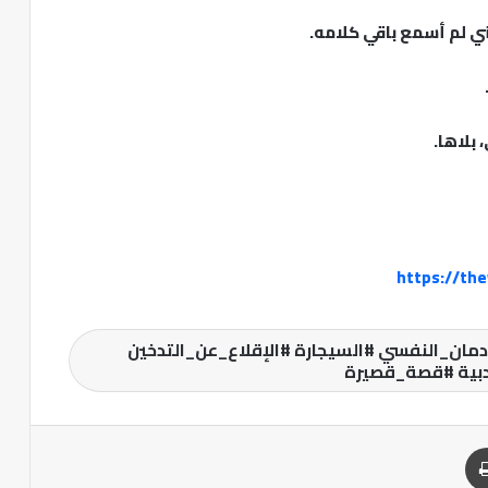
ي لم أسمع باقي كلامه.
بلاها.
https://th
ان_النفسي #السيجارة #الإقلاع_عن_التدخين
ية #قصة_قصيرة
طباعة