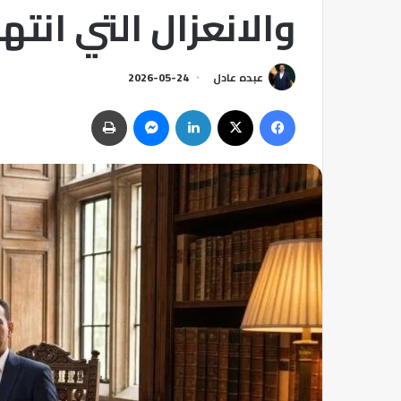
والانعزال التي انت
عبده عادل
2026-05-24
فيسبوك
‫X
لينكدإن
ماسنجر
طباعة