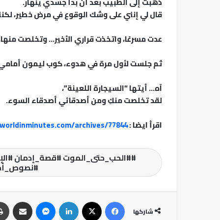
ذهبت إلى الطبيب بعد أن بدأ جسدي ينهار.
قال لي إنني على وشك الوقوع في مرض خطير، لكنن
عدت مسرعًا، واتخذت قراري الأخير… وتخلصت منها.
ثم جلست لأول مرة في هدوء، كوب ليمون أمامي، 
آه… أيتها “السيجارة اللعينة”،
لقد تخلصت منكِ ومن أصدقائي أصدقاء السوء.
اقرأ ايضا :
eworldinminutes.com/archives/77844
#الحب_حتى_الموت #قصة_إدمان #الإدم
#نصوص_أدب
فيسبوك
‫X
لينكدإن
ماسنجر
مشاركة عبر البريد
شاركها