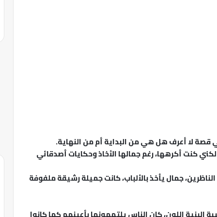
صة لا أعرف هل هي من البداية أم من النهاية.
كني كنت أكرهها، رغم جمالها الأخاذ وحكايات أصدقائي
 الناظرين، جمال يأخذ بالألباب، كانت جميلة رشيقة ملفوفة
 البنية اللون، كان الناس يلتهمونها بأعينهم كما كانوا