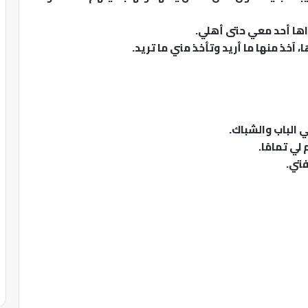
راها أحد معي حتى أهلي.
 آخذ منها ما أريد وتأخذ مني ما تريد.
ي الباب والشباك.
ي تمامًا.
فتي.