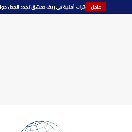
عاجل
🔵
توترات أمنية في ريف دمشق تجدد الجدل 