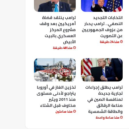
انتخابات التجديد
ترامب ينتقد قضاة
النصفي.. ترامب يحذر
أمريكيين بعد وقف
من عزوف الجمهوريين
مشروع المركز
عن التصويت
العسكري بالبيت
الأبيض
منذ 24 دقيقة
منذ 48 دقيقة
ترامب يطلق إجراءات
تخزين الغاز في أوروبا
تجارية جديدة
يتراجع لأدنى مستوى
لمنافسة الصين في
منذ 2011 ويثير
صناعة الرقائق
مخاوف قبل الشتاء
والطاقة الشمسية
منذ ساعتين
منذ ساعة واحدة