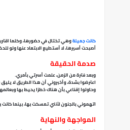
كانت جميلة
وهي تختال في حضورها، وكلما اقتربت م
أصبحت أسيرها، لا أستطيع الابتعاد عنها ولو للحظ
صدمة الحقيقة
وبعد فترة من الزمن، علمت أسرتي بأمري.
اعترضوا بشدة، وأخبروني أن هذا الطريق لا يليق ب
وحاولوا إقناعي بأن هناك خطرًا يحيط بها وبعالمها
اتهموني بالجنون لأنني تمسكت بها، بينما كانت
المواجهة والنهاية