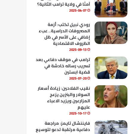
ك
u
ب
آمنًا في ولاية ترامب الثانية؟
b
2025-04-07
e
رودي نبيل تكتب: أزمة
المصروفات الدراسية.. عبء
إضافي على الأسر في ظل
الظروف الاقتصادية
2025-09-13
ترامب في موقف دفاعي بعد
تسريب رساله خادشة في
قضية ابستين
2025-07-20
نقيب الفلاحين: زيادة أسعار
السولار والبنزين يزعج
المزارعين ويزيد الاعباء
عليهم
2025-10-17
فايننشال تايمز: مراجعة
دفاعية مرتقبة تدعو لتوسيع