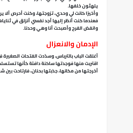
يلهثون خلفها.
وأخيرًا كانت لي وحدي، تزوجتها، وكنت أحرص ألا ي
فعندما كنت أنظر إليها أجد نفسي أنزلق في ثناياها،
وانفض الفرح وأصبحت أنا وهي وحدنا.
الإدمان والانعزال
أغلقت الباب بالترباس، وسدّدت الفتحات الصغيرة ف
اقتربت منها فوجدتها ساكنة دافئة كأنها تستسلم ل
أخرجتها من مكانها، جذبتها بحنان، فارتاحت بين ش