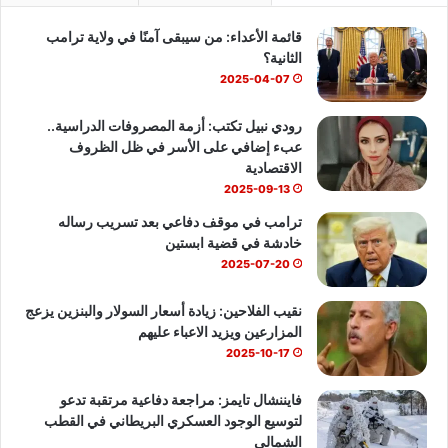
ع
ل
قائمة الأعداء: من سيبقى آمنًا في ولاية ترامب
و
T
ا
ى
الثانية؟
ا
ك
u
ب
2025-04-07
ل
ن
b
رودي نبيل تكتب: أزمة المصروفات الدراسية..
ج
عبء إضافي على الأسر في ظل الظروف
م
e
الاقتصادية
ا
2025-09-13
ل
إ
ترامب في موقف دفاعي بعد تسريب رساله
ن
خادشة في قضية ابستين
ج
2025-07-20
ل
ي
نقيب الفلاحين: زيادة أسعار السولار والبنزين يزعج
ز
المزارعين ويزيد الاعباء عليهم
ي
2025-10-17
فايننشال تايمز: مراجعة دفاعية مرتقبة تدعو
لتوسيع الوجود العسكري البريطاني في القطب
الشمالي