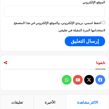
الموقع الإلكتروني
ح
د
د
ا
احفظ اسمي، بريدي الإلكتروني، والموقع الإلكتروني في هذا المتصفح
ل
س
لاستخدامها المرة المقبلة في تعليقي.
ع
ر
و
س
ط
ص
تابعونا
ر
ا
ع
ف
و
أ
و
ي
X
Y
ا
ر
و
س
o
ت
ب
الاكثر مشاهدة
الأخيرة
تعليقات
ي
ب
u
س