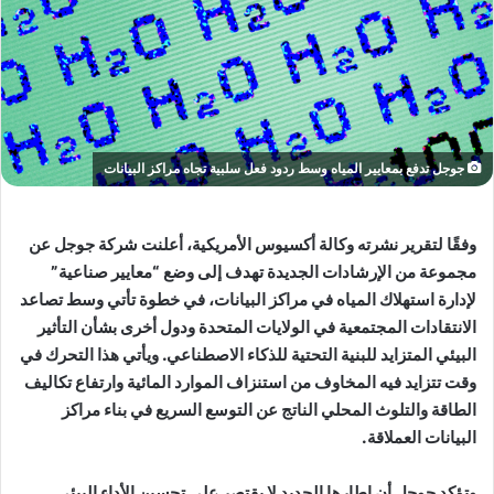
جوجل تدفع بمعايير المياه وسط ردود فعل سلبية تجاه مراكز البيانات
وفقًا لتقرير نشرته وكالة أكسيوس الأمريكية، أعلنت شركة جوجل عن
مجموعة من الإرشادات الجديدة تهدف إلى وضع “معايير صناعية”
لإدارة استهلاك المياه في مراكز البيانات، في خطوة تأتي وسط تصاعد
الانتقادات المجتمعية في الولايات المتحدة ودول أخرى بشأن التأثير
البيئي المتزايد للبنية التحتية للذكاء الاصطناعي. ويأتي هذا التحرك في
وقت تتزايد فيه المخاوف من استنزاف الموارد المائية وارتفاع تكاليف
الطاقة والتلوث المحلي الناتج عن التوسع السريع في بناء مراكز
البيانات العملاقة.
وتؤكد جوجل أن إطارها الجديد لا يقتصر على تحسين الأداء البيئي