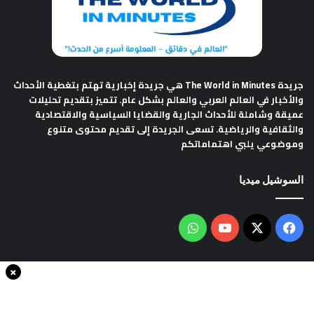
جريدة The World in Minutes
هي جريدة إخبارية تهتم بتغطية الأحداث
والأخبار في العالم العربي والعالم بشكل عام. تتميز بتقديم تحليلات
عميقة وشاملة للأحداث الجارية والقضايا السياسية والاقتصادية
والثقافية والرياضية. تسعى الجريدة إلى تقديم محتوى متنوع
وموضوعي يلبي اهتماماتكم
السوشيل ميديا
فيسبوك
‫X
‫YouTube
واتساب
×
سياسة الخصوصية
من نحن