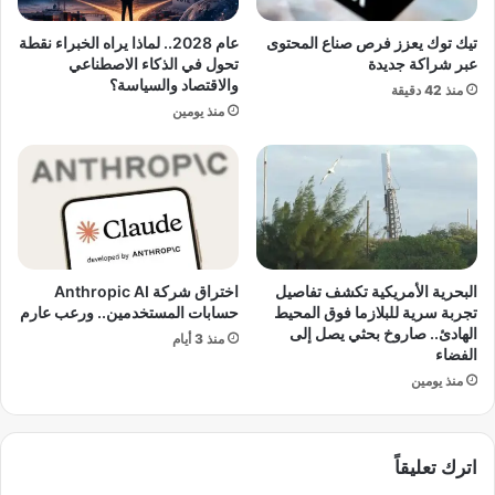
ل
ت
ق
ق
تيك توك يعزز فرص صناع المحتوى
عام 2028.. لماذا يراه الخبراء نقطة
ل
ب
عبر شراكة جديدة
تحول في الذكاء الاصطناعي
ي
ل
والاقتصاد والسياسة؟
منذ 42 دقيقة
و
ك
منذ يومين
ب
أ
ي
س
ة
ا
ح
ل
و
ع
ل
ا
ح
ل
د
م
البحرية الأمريكية تكشف تفاصيل
اختراق شركة Anthropic AI
و
.
تجربة سرية للبلازما فوق المحيط
حسابات المستخدمين.. ورعب عارم
د
.
الهادئ.. صاروخ بحثي يصل إلى
منذ 3 أيام
“
ب
الفضاء
ا
ر
منذ يومين
ل
ش
م
ل
س
و
اترك تعليقاً
ا
ن
ع
ة