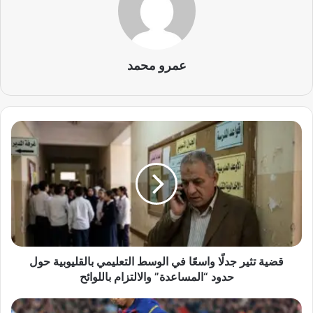
عمرو محمد
ق
ض
ي
ة
ت
ث
ي
ر
ج
د
قضية تثير جدلًا واسعًا في الوسط التعليمي بالقليوبية حول
لً
حدود “المساعدة” والالتزام باللوائح
ا
و
ر