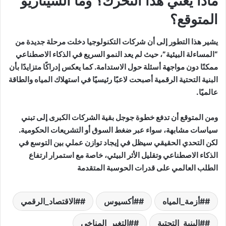
ماذا يعني هذا التحرك؟ وما السيناريو
المتوقع؟
يشير هذا التطور إلى أن شركات التكنولوجيا دخلت مرحلة جديدة من
“المساءلة البيئية”، حيث لم يعد النمو السريع في الذكاء الاصطناعي
ممكنًا دون مواجهة أسئلة حول الاستدامة. كما يعكس إدراكًا متزايدًا بأن
البنية التحتية الرقمية أصبحت لاعبًا رئيسيًا في استهلاك المياه والطاقة
عالميًا.
ومن المتوقع أن تدفع خطوة جوجل بقية الشركات الكبرى إلى تبني
سياسات مشابهة، سواء عبر ضغط السوق أو التشريعات الحكومية.
لكن التحدي الحقيقي سيظل في إيجاد توازن عملي بين التوسع في
الذكاء الاصطناعي وتقليل الأثر البيئي، خاصة مع استمرار ارتفاع
الطلب العالمي على قدرات الحوسبة المتقدمة
#أزمة_المياه
#أكسيوس
#الاقتصاد_الرقمي
#البنية_التحتية
#التغير_المناخي