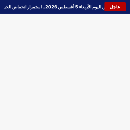
عاجل
🔵
حالة الطقس اليوم الأربعاء 5 أغسطس 2026.. استمرار انخفاض الحرارة وتحذيرات من الشبورة واضطراب الملاحة