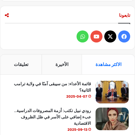
تابعونا
ف
و
ي
X
Y
ا
س
o
ت
الاكثر مشاهدة
الأخيرة
تعليقات
ب
u
س
قائمة الأعداء: من سيبقى آمنًا في ولاية ترامب
و
T
ا
الثانية؟
ك
u
ب
2025-04-07
b
رودي نبيل تكتب: أزمة المصروفات الدراسية..
عبء إضافي على الأسر في ظل الظروف
e
الاقتصادية
2025-09-13