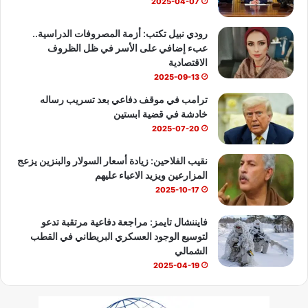
ك
u
ب
2025-04-07
b
رودي نبيل تكتب: أزمة المصروفات الدراسية..
عبء إضافي على الأسر في ظل الظروف
e
الاقتصادية
2025-09-13
ترامب في موقف دفاعي بعد تسريب رساله
خادشة في قضية ابستين
2025-07-20
نقيب الفلاحين: زيادة أسعار السولار والبنزين يزعج
المزارعين ويزيد الاعباء عليهم
2025-10-17
فايننشال تايمز: مراجعة دفاعية مرتقبة تدعو
لتوسيع الوجود العسكري البريطاني في القطب
الشمالي
2025-04-19