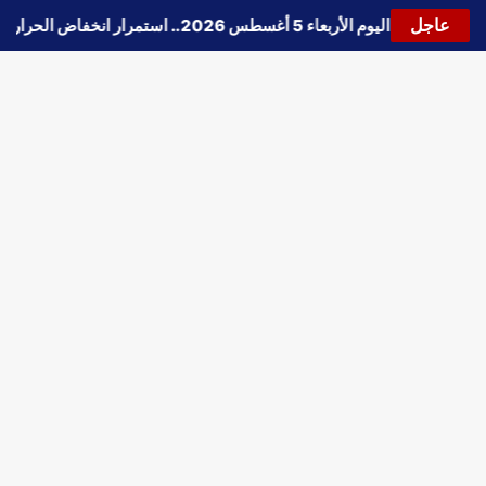
عاجل
🔵
حالة الطقس اليوم الأربعاء 5 أغسطس 2026.. استمرار انخفاض الحرارة وتحذيرات من الشبورة واضطراب الملاحة