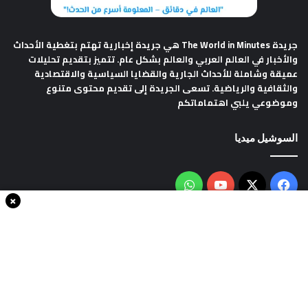
جريدة The World in Minutes
هي جريدة إخبارية تهتم بتغطية الأحداث
والأخبار في العالم العربي والعالم بشكل عام. تتميز بتقديم تحليلات
عميقة وشاملة للأحداث الجارية والقضايا السياسية والاقتصادية
والثقافية والرياضية. تسعى الجريدة إلى تقديم محتوى متنوع
وموضوعي يلبي اهتماماتكم
السوشيل ميديا
فيسبوك
‫X
‫YouTube
واتساب
×
سياسة الخصوصية
من نحن
اتصل بنا
انضم الينا