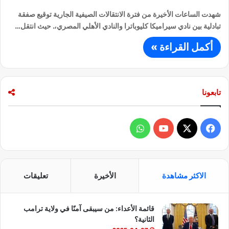
شهدت الساعات الأخيرة من فترة الانتقالات الصيفية الجارية توقيع صفقة
تبادلية بين نادي سيراميكا كليوباترا والنادي الأهلي المصري،. حيث انتقل…
أكمل القراءة »
تابعونا
ف
و
ي
X
Y
ا
س
o
ت
الاكثر مشاهدة
الأخيرة
تعليقات
ب
u
س
قائمة الأعداء: من سيبقى آمنًا في ولاية ترامب
و
T
ا
الثانية؟